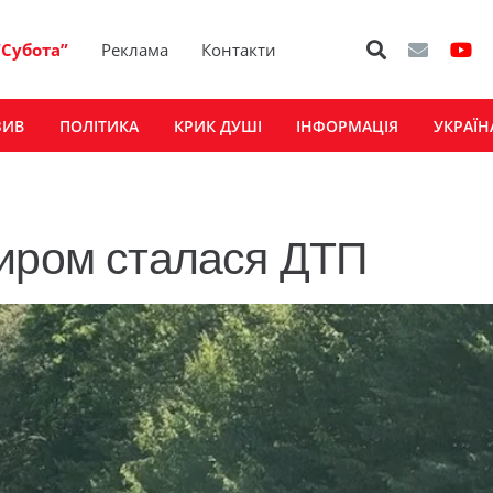
“Субота”
Реклама
Контакти
ЗИВ
ПОЛІТИКА
КРИК ДУШІ
ІНФОРМАЦІЯ
УКРАЇН
миром сталася ДТП