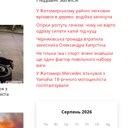
У Житомирському районі легковик
врізався в дерево: водійка загинула
Огірки ростуть гачком: чому не варто
одразу сипати калій під кущі
Черняхівська громада втратила
захисника Олександра Капустіна
Не тільки їжа і спорт: вчені знайшли
ще один фактор повільного набору
ваги
У Житомирі Mercedes зіткнувся з
Yamaha: 18-річного мотоцикліста
госпіталізували
ся з
іста
Серпень 2026
Пн
Вт
Ср
Чт
Пт
Сб
Нд