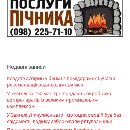
Недавні записи
Кладете аспірин у банки з помідорами? Сучасні
рекомендації радять відмовитися
У Звягелі за 150 млн грн продають виробника
ветпрепаратів із великим промисловим
комплексом
У Звягелі зіткнулися авто і мотоцикл: водій був без
свідомості, водійку деблокували рятувальники
Понад рік вважався зниклим безвісти: на