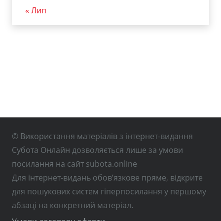
« Лип
© Використання матеріалів з інтернет-видання
Субота Онлайн дозволяється лише за умови
посилання на сайт subota.online
Для інтернет-видань обов’язкове пряме, відкрите
для пошукових систем гіперпосилання у першому
абзаці на конкретний матеріал.