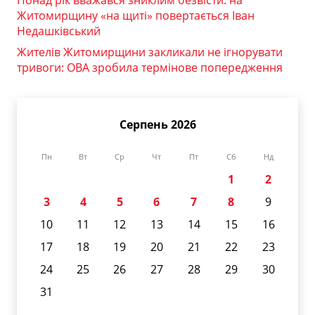
Житомирщину «на щиті» повертається Іван
Недашківський
Жителів Житомирщини закликали не ігнорувати
тривоги: ОВА зробила термінове попередження
Серпень 2026
Пн
Вт
Ср
Чт
Пт
Сб
Нд
1
2
3
4
5
6
7
8
9
10
11
12
13
14
15
16
17
18
19
20
21
22
23
24
25
26
27
28
29
30
31