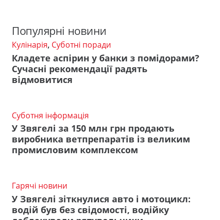
Популярні новини
Кулінарія
,
Суботні поради
Кладете аспірин у банки з помідорами?
Сучасні рекомендації радять
відмовитися
Суботня інформація
У Звягелі за 150 млн грн продають
виробника ветпрепаратів із великим
промисловим комплексом
Гарячі новини
У Звягелі зіткнулися авто і мотоцикл:
водій був без свідомості, водійку