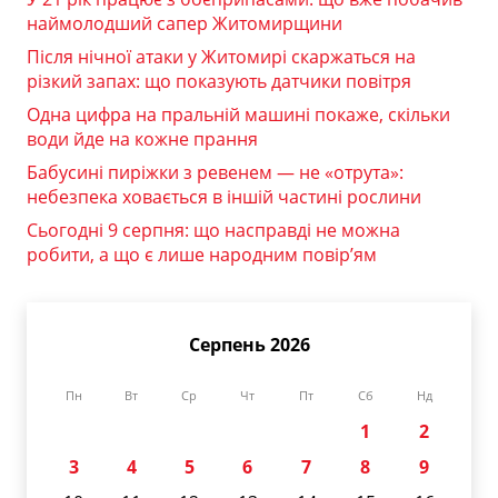
наймолодший сапер Житомирщини
Після нічної атаки у Житомирі скаржаться на
різкий запах: що показують датчики повітря
Одна цифра на пральній машині покаже, скільки
води йде на кожне прання
Бабусині пиріжки з ревенем — не «отрута»:
небезпека ховається в іншій частині рослини
Сьогодні 9 серпня: що насправді не можна
робити, а що є лише народним повір’ям
Серпень 2026
Пн
Вт
Ср
Чт
Пт
Сб
Нд
1
2
3
4
5
6
7
8
9