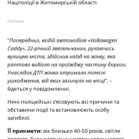
Нацполіції в Житомирській області.
РЕКЛАМА
“
Попередньо, водій автомобіля «Volkswagen
Caddy», 22-річний звягельчанин, рухаючись
вулицею міста, здійснив наїзд на жінку, яка
раптово вибігла на проїжджу частину дороги.
Унаслідок ДТП жінка отримала тілесні
ушкодження, від яких загинула на місці
“, –
йдеться у повідомленні.
Нині поліцейські з’ясовують всі причини та
обставини події та встановлюють особу
загиблої.
ЇЇ прикмети:
вік близько 40-50 років, світле
волосся. Була одягнена у куртку коричневого