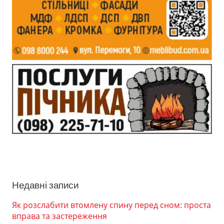
Недавні записи
Як розслабити втомлену спину перед сном: проста
вправа та застереження