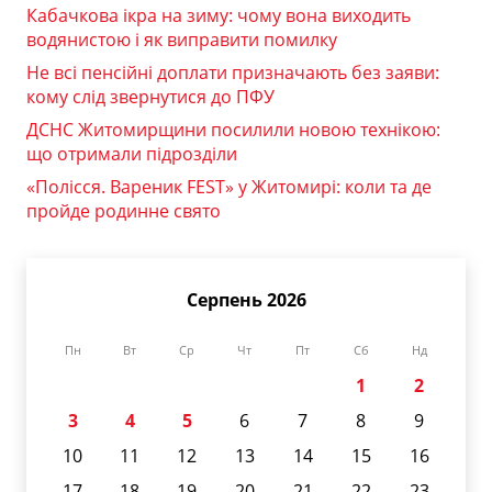
Кабачкова ікра на зиму: чому вона виходить
водянистою і як виправити помилку
Не всі пенсійні доплати призначають без заяви:
кому слід звернутися до ПФУ
ДСНС Житомирщини посилили новою технікою:
що отримали підрозділи
«Полісся. Вареник FEST» у Житомирі: коли та де
пройде родинне свято
Серпень 2026
Пн
Вт
Ср
Чт
Пт
Сб
Нд
1
2
3
4
5
6
7
8
9
10
11
12
13
14
15
16
17
18
19
20
21
22
23