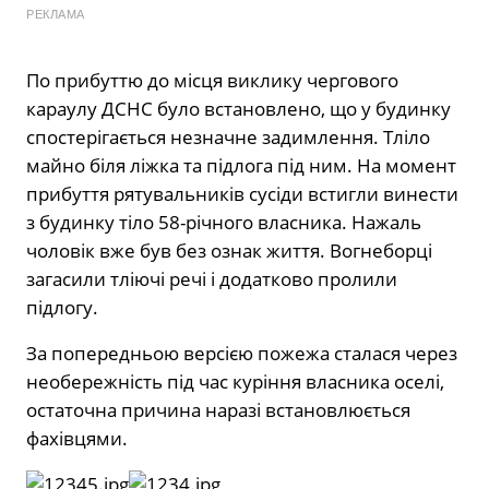
РЕКЛАМА
По прибуттю до місця виклику чергового
караулу ДСНС було встановлено, що у будинку
спостерігається незначне задимлення. Тліло
майно біля ліжка та підлога під ним. На момент
прибуття рятувальників сусіди встигли винести
з будинку тіло 58-річного власника. Нажаль
чоловік вже був без ознак життя. Вогнеборці
загасили тліючі речі і додатково пролили
підлогу.
За попередньою версією пожежа сталася через
необережність під час куріння власника оселі,
остаточна причина наразі встановлюється
фахівцями.