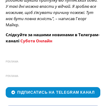
родиною шукала притулку від путінських бомб.
У такі дні можна впасти у відчай. Я зроблю все
можливе, щоб з’ясувати причину пожежі. Тут
має бути повна ясність”,
– написав Георг
Майєр.
Слідкуйте за нашими новинами в Телеграм-
каналі
Субота Онлайн
РЕКЛАМА
РЕКЛАМА
ПІДПИСАТИСЬ НА TELEGRAM КАНАЛ