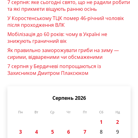
7 серпня: яке сьогодні свято, що не радили робити
та які прикмети віщують ранню осінь
У Коростенському ТЦК помер 46-річний чоловік
після проходження ВЛК
Мобілізація до 60 років: чому в Україні не
знижують граничний вік
Як правильно заморожувати гриби на зиму —
сирими, відвареними чи обсмаженими
7 серпня у Бердичеві попрощаються із
Захисником Дмитром Плаксюком
Серпень 2026
Пн
Вт
Ср
Чт
Пт
Сб
Нд
1
2
3
4
5
6
7
8
9