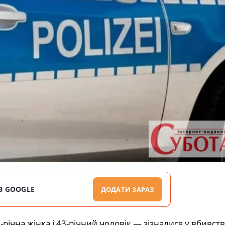
В GOOGLE
ДОДАТИ ЗАРАЗ
ічна жінка і 43-річний чоловік — зізналися у вбивств