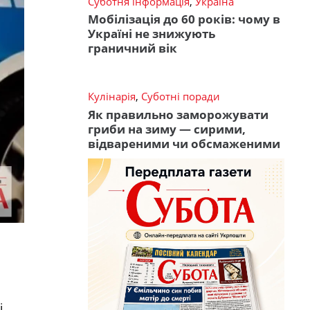
Суботня інформація
,
Україна
Мобілізація до 60 років: чому в
Україні не знижують
граничний вік
Кулінарія
,
Суботні поради
Як правильно заморожувати
гриби на зиму — сирими,
відвареними чи обсмаженими
і