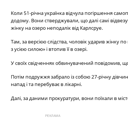
Коли 51-річна українка відчула погіршення самопо
додому. Вони стверджували, що далі самі відвезут
жінку на озеро неподалік від Карлсруе.
Там, за версією слідства, чоловік ударив жінку
з усією силою» і втопив її в озері.
У своїх свідченнях обвинувачений повідомив, щ
Потім подружжя забрало із собою 27-річну дівчин
напад і та перебуває в лікарні.
Далі, за даними прокуратури, вони поїхали в міс
РЕКЛАМА