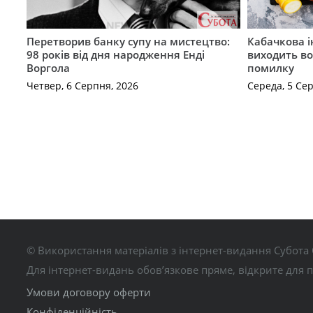
Перетворив банку супу на мистецтво:
Кабачкова і
98 років від дня народження Енді
виходить во
Воргола
помилку
Четвер, 6 Серпня, 2026
Середа, 5 Се
© Використання матеріалів з інтернет-видання Субота 
Для інтернет-видань обов’язкове пряме, відкрите для 
Умови договору оферти
Конфіденційність