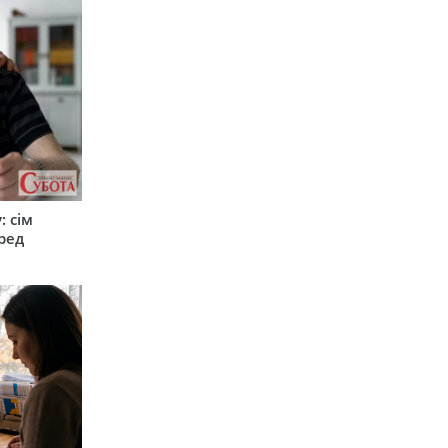
: сім
ред