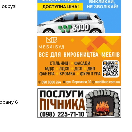
 окрузі
орану 6