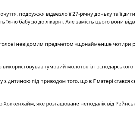
чуття, подружжя відвезло її 27-річну доньку та її дит
ь їхню бабусю до лікарні. Але замість цього вони від
 по голові невідомим предметом «щонайменше чотири 
о використовував гумовий молоток із господарського 
у з дитиною під приводом того, що в її матері стався 
то Хоккенхайм, яке розташоване неподалік від Рейнськ