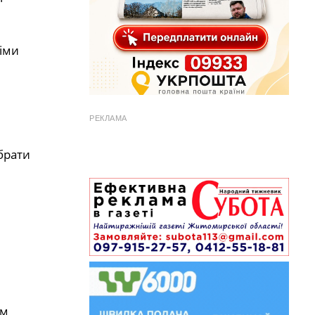
німи
РЕКЛАМА
брати
ім