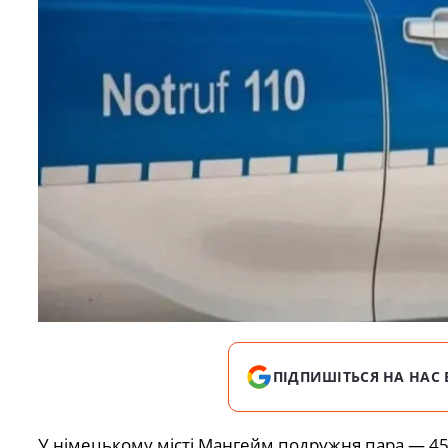
ПІДПИШІТЬСЯ НА НАС 
У німецькому місті Мангейм подружня пара — 45-р