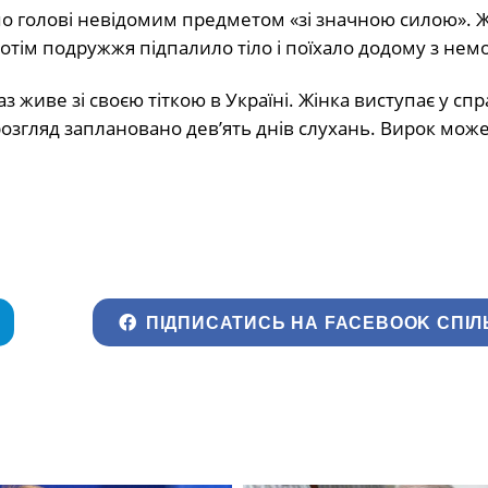
о голові невідомим предметом «зі значною силою». Ж
отім подружжя підпалило тіло і поїхало додому з нем
 живе зі своєю тіткою в Україні. Жінка виступає у спр
 розгляд заплановано дев’ять днів слухань. Вирок мож
ПІДПИСАТИСЬ НА FACEBOOK СПІЛ