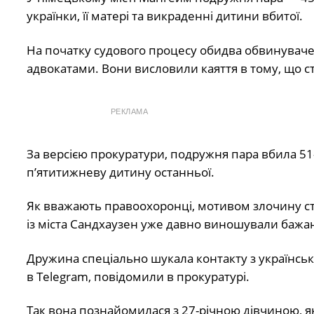
українки, її матері та викраденні дитини вбитої.
На початку судового процесу обидва обвинувачені
адвокатами. Вони висловили каяття в тому, що с
РЕКЛАМА
За версією прокуратури, подружня пара вбила 51-р
п’ятитижневу дитину останньої.
Як вважають правоохоронці, мотивом злочину стал
із міста Сандхаузен уже давно виношували бажан
Дружина спеціально шукала контакту з українськ
в Telegram, повідомили в прокуратурі.
Так вона познайомилася з 27-річною дівчиною, я