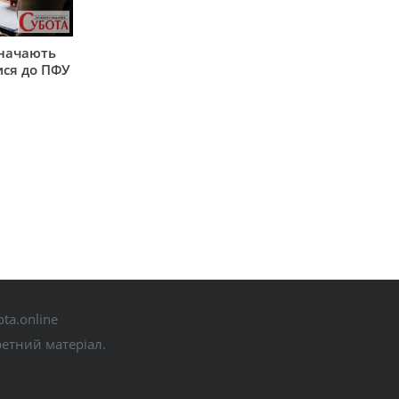
значають
ися до ПФУ
ta.online
ретний матеріал.