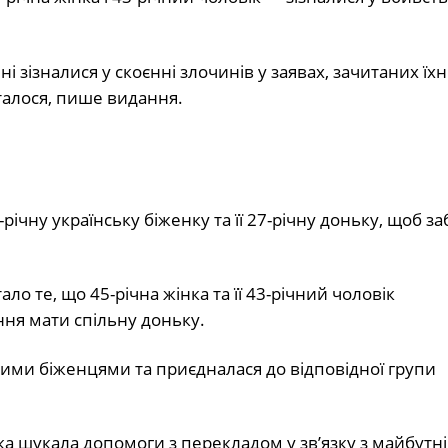
 зізналися у скоєнні злочинів у заявах, зачитаних їх
талося, пише видання.
ічну українську біженку та її 27-річну доньку, щоб за
о те, що 45-річна жінка та її 43-річний чоловік
ня мати спільну доньку.
ими біженцями та приєдналася до відповідної групи
ка шукала допомоги з перекладом у зв’язку з майбутн