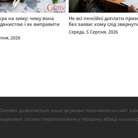
кра на зиму: чому вона
Не всі пенсійні доплати при
дянистою і як виправити
без заяви: кому слід звернут
Середа, 5 Серпня, 2026
рпня, 2026
Онлайн дозволяється лише за умови посилання на сайт subo
пошукових систем гіперпосилання у першому абзаці на конк