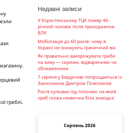
Недавні записи
ину
У Коростенському ТЦК помер 46-
везли
річний чоловік після проходження
ВЛК
Мобілізація до 60 років: чому в
рази
Україні не знижують граничний вік
Як правильно заморожувати гриби
на зиму — сирими, відвареними чи
магазину.
обсмаженими
7 серпня у Бердичеві попрощаються із
серцевий
Захисником Дмитром Плаксюком
Росте купками під тополею: на який
гриб схожа незвична біла знахідка
ої греблі.
Серпень 2026