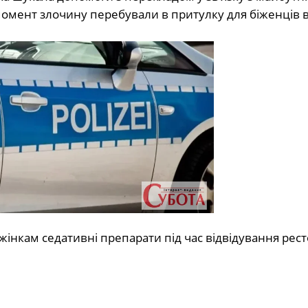
омент злочину перебували в притулку для біженців в
жінкам седативні препарати під час відвідування рест