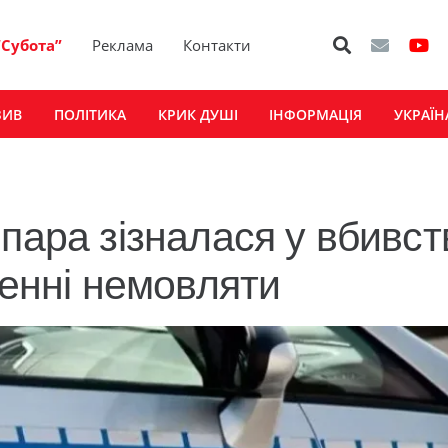
“Субота”
Реклама
Контакти
ЗИВ
ПОЛІТИКА
КРИК ДУШІ
ІНФОРМАЦІЯ
УКРАЇН
пара зізналася у вбивст
денні немовляти