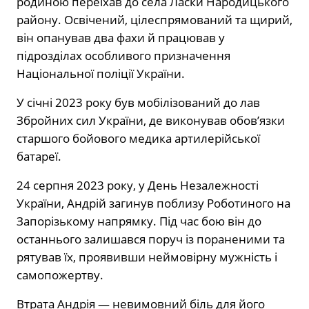
родиною переїхав до села Ласки Народицького
району. Освічений, цілеспрямований та щирий,
він опанував два фахи й працював у
підрозділах особливого призначення
Національної поліції України.
У січні 2023 року був мобілізований до лав
Збройних сил України, де виконував обов’язки
старшого бойового медика артилерійської
батареї.
24 серпня 2023 року, у День Незалежності
України, Андрій загинув поблизу Роботиного на
Запорізькому напрямку. Під час бою він до
останнього залишався поруч із пораненими та
рятував їх, проявивши неймовірну мужність і
самопожертву.
Втрата Андрія — невимовний біль для його