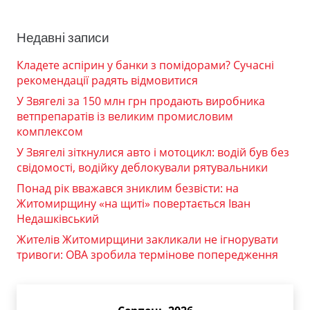
Недавні записи
Кладете аспірин у банки з помідорами? Сучасні
рекомендації радять відмовитися
У Звягелі за 150 млн грн продають виробника
ветпрепаратів із великим промисловим
комплексом
У Звягелі зіткнулися авто і мотоцикл: водій був без
свідомості, водійку деблокували рятувальники
Понад рік вважався зниклим безвісти: на
Житомирщину «на щиті» повертається Іван
Недашківський
Жителів Житомирщини закликали не ігнорувати
тривоги: ОВА зробила термінове попередження