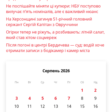
Не поспішайте міняти ці купюри: НБУ поступово
вилучає п’ять номіналів, але є важливий нюанс
На Херсонщині загинув 51-річний головний
сержант Сергій Капітан з Овруччини
Огірки тепер не ріжуть, а розбивають: літній салат,
який став хітом соцмереж
Після погоні в центрі Бердичева — суд: водій хоче
отримати записи з бодікамер і камер міста
Серпень 2026
Пн
Вт
Ср
Чт
Пт
Сб
Нд
1
2
3
4
5
6
7
8
9
10
11
12
13
14
15
16