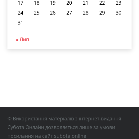
17
18
19
20
21
22
23
24
25
26
27
28
29
30
31
« Лип
© Використання матеріалів з інтернет-видання
Субота Онлайн дозволяється лише за умови
посилання на сайт subota.online