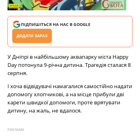
ПІДПИШІТЬСЯ НА НАС В GOOGLE
ДОДАТИ ЗАРАЗ
У Дніпрі в найбільшому аквапарку міста Happy
Day потонула 9-річна дитина. Трагедія сталася 8
серпня.
І хоча відвідувачі намагалися самостійно надати
допомогу хлопчикові, а на місце прибули дві
карети швидкої допомоги, проте врятувати
дитину, на жаль, не вдалося.
РЕКЛАМА