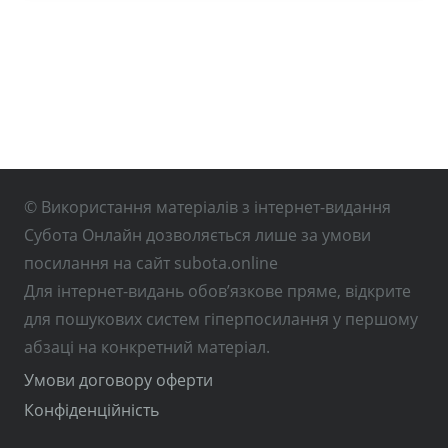
© Використання матеріалів з інтернет-видання
Субота Онлайн дозволяється лише за умови
посилання на сайт subota.online
Для інтернет-видань обов’язкове пряме, відкрите
для пошукових систем гіперпосилання у першому
абзаці на конкретний матеріал.
Умови договору оферти
Конфіденційність