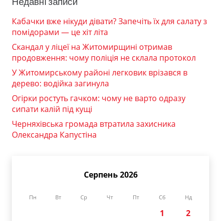
Недавні записи
Кабачки вже нікуди дівати? Запечіть їх для салату з
помідорами — це хіт літа
Скандал у ліцеї на Житомирщині отримав
продовження: чому поліція не склала протокол
У Житомирському районі легковик врізався в
дерево: водійка загинула
Огірки ростуть гачком: чому не варто одразу
сипати калій під кущі
Черняхівська громада втратила захисника
Олександра Капустіна
Серпень 2026
Пн
Вт
Ср
Чт
Пт
Сб
Нд
1
2