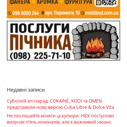
Недавні записи
Суботній хіт-парад: COKAINÉ, KODI та OMEN
представили нову версію Cuba Libre & Dolce Vita
Не поспішайте міняти ці купюри: НБУ поступово
вилучає п’ять номіналів, але є важливий нюанс