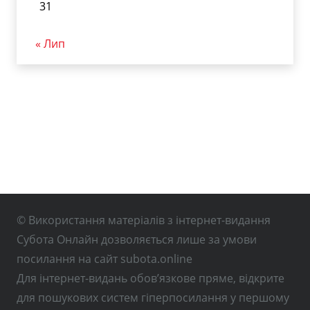
31
« Лип
© Використання матеріалів з інтернет-видання
Субота Онлайн дозволяється лише за умови
посилання на сайт subota.online
Для інтернет-видань обов’язкове пряме, відкрите
для пошукових систем гіперпосилання у першому