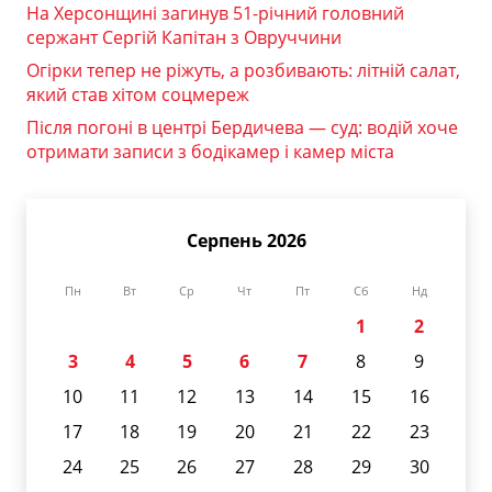
На Херсонщині загинув 51-річний головний
сержант Сергій Капітан з Овруччини
Огірки тепер не ріжуть, а розбивають: літній салат,
який став хітом соцмереж
Після погоні в центрі Бердичева — суд: водій хоче
отримати записи з бодікамер і камер міста
Серпень 2026
Пн
Вт
Ср
Чт
Пт
Сб
Нд
1
2
3
4
5
6
7
8
9
10
11
12
13
14
15
16
17
18
19
20
21
22
23
24
25
26
27
28
29
30