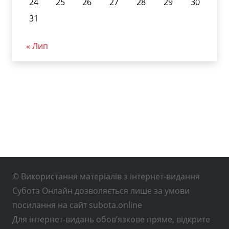
24
25
26
27
28
29
30
31
« Лип
© Використання матеріалів з інтернет-видання
Субота Онлайн дозволяється лише за умови
посилання на сайт subota.online
Для інтернет-видань обов’язкове пряме, відкрите