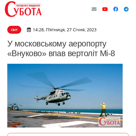
14:28, П’ятниця, 27 Січня, 2023
СВІТ
У московському аеропорту
«Внуково» впав вертоліт Мі-8