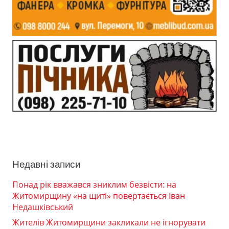
Недавні записи
Понад рік вважався зниклим безвісти: на
Житомирщину «на щиті» повертається Іван
Недашківський
Жителів Житомирщини закликали не ігнорувати