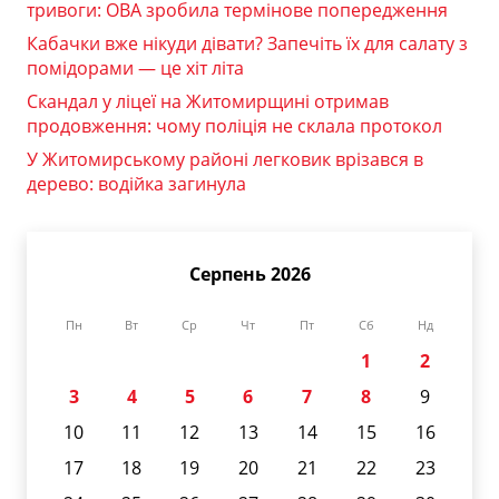
тривоги: ОВА зробила термінове попередження
Кабачки вже нікуди дівати? Запечіть їх для салату з
помідорами — це хіт літа
Скандал у ліцеї на Житомирщині отримав
продовження: чому поліція не склала протокол
У Житомирському районі легковик врізався в
дерево: водійка загинула
Серпень 2026
Пн
Вт
Ср
Чт
Пт
Сб
Нд
1
2
3
4
5
6
7
8
9
10
11
12
13
14
15
16
17
18
19
20
21
22
23