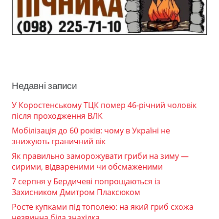
Недавні записи
У Коростенському ТЦК помер 46-річний чоловік
після проходження ВЛК
Мобілізація до 60 років: чому в Україні не
знижують граничний вік
Як правильно заморожувати гриби на зиму —
сирими, відвареними чи обсмаженими
7 серпня у Бердичеві попрощаються із
Захисником Дмитром Плаксюком
Росте купками під тополею: на який гриб схожа
незвична біла знахідка