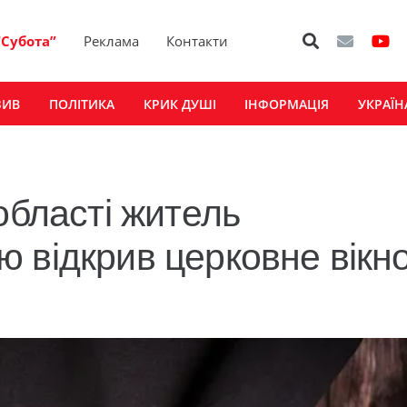
“Субота”
Реклама
Контакти
ЗИВ
ПОЛІТИКА
КРИК ДУШІ
ІНФОРМАЦІЯ
УКРАЇН
області житель
 відкрив церковне вікно