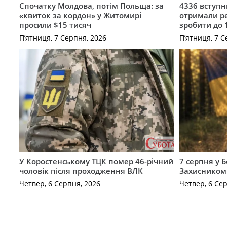
Спочатку Молдова, потім Польща: за
4336 вступ
«квиток за кордон» у Житомирі
отримали ре
просили $15 тисяч
зробити до 
П’ятниця, 7 Серпня, 2026
П’ятниця, 7 С
У Коростенському ТЦК помер 46-річний
7 серпня у 
чоловік після проходження ВЛК
Захисником
Четвер, 6 Серпня, 2026
Четвер, 6 Се