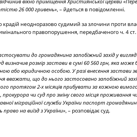
ідчинив вікно приміщення Християнської церкви «Пере
ртістю 26 000 гривень»
, – йдеться в повідомленні.
що крадій неодноразово судимий за злочини проти влас
имінального правопорушення, передбаченого ч. 4 ст.
застосувати до громадянина запобіжний захід у вигляд
 визначив розмір застави в сумі 60 560 грн, яка може
чною або юридичною особою. У разі внесення застави з
ня вважати, що до нього застосовано запобіжний захі
ного протягом 2-х місяців прибувати за кожною вимог
, прокурора чи суд про зміну свого місця проживання ч
жавної міграційної служби України паспорт громадянин
 право на виїзд з України»
, – розповідає суд.