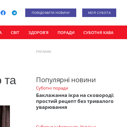
ПОВІДОМИТИ НОВИНУ
МОЯ СУБОТА
А
СВІТ
ЗДОРОВ’Я
ПОРАДИ
СУБОТНЯ КАВА
РЕКЛАМА
 та
Популярні новини
Суботні поради
Баклажанна ікра на сковороді:
простий рецепт без тривалого
уварювання
Суботня інформація
,
Україна