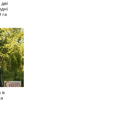
 дві
одні
9 га
 в
на