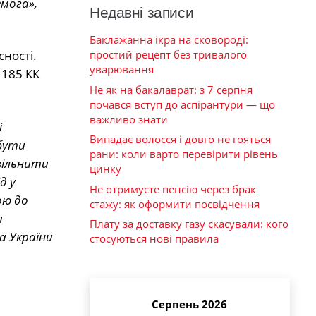
мога»,
Недавні записи
Баклажанна ікра на сковороді:
простий рецепт без тривалого
ності.
уварювання
 185 КК
Не як на бакалаврат: з 7 серпня
почався вступ до аспірантури — що
важливо знати
і
Випадає волосся і довго не гояться
 бути
рани: коли варто перевірити рівень
вільнити
цинку
д у
Не отримуєте пенсію через брак
ою до
стажу: як оформити посвідчення
и
Плату за доставку газу скасували: кого
а України
стосуються нові правила
Серпень 2026