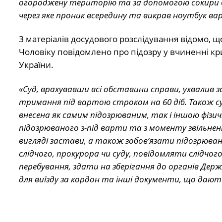
огороджену територію та за допомогою сокири в
через яке проник всередину та викрав ноутбук ва
З матеріалів досудового розслідування відомо, 
Чоловіку повідомлено про підозру у вчиненні кр
України.
«Суд, врахувавши всі обставини справи, ухвалив 
тримання під вартою строком на 60 діб. Також суд
внесена як самим підозрюваним, так і іншою фізи
підозрюваного з-під варти та з моменту звільнен
вигляді застави, а також зобов’язати підозрюва
слідчого, прокурора чи суду, повідомляти слідчого
перебування, здати на зберігання до органів Дер
для виїзду за кордон та інші документи, що дають