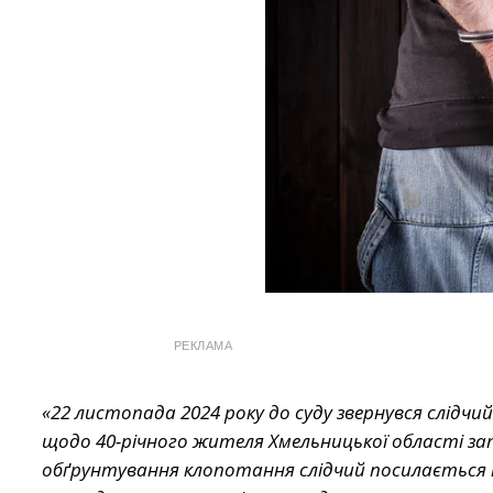
РЕКЛАМА
«22 листопада 2024 року до суду звернувся слідч
щодо 40-річного жителя Хмельницької області зап
обґрунтування клопотання слідчий посилається н