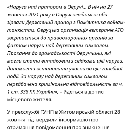
«Наруга над прапором в Овручі… В ніч на 27
жовтня 2021 року в Овручі невідомі особи
зірвали Державний прапор з Пам’ятника воїнам-
танкістам. Овруцька організація ветеранів АТО
звертається до правоохоронних органів за
фактом наруги над державним символом.
Прохання до громадськості Овруччини, які
могли стати випадковими свідками цієї наруги,
допомогти встановити учасників цієї ганебної
події. За наругу над державним символом
передбачена кримінальна відповідальність за ч.
1 ст. 338 КК України»,
– йдеться в дописі
місцевого жителя.
У пресслужбі ГУНП в Житомирській області 28
жовтня підтвердили інформацію про
отримання повідомлення про зникнення