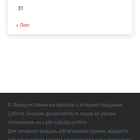
31
« Лип
© Використання матеріалів з інтернет-видання
Субота Онлайн дозволяється лише за умови
посилання на сайт subota.online
Для інтернет-видань обов’язкове пряме, відкрите
для пошукових систем гіперпосилання у першому