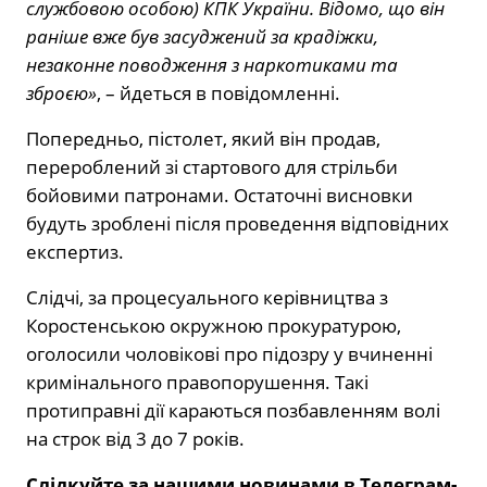
службовою особою) КПК України. Відомо, що він
раніше вже був засуджений за крадіжки,
незаконне поводження з наркотиками та
зброєю»
, – йдеться в повідомленні.
Попередньо, пістолет, який він продав,
перероблений зі стартового для стрільби
бойовими патронами. Остаточні висновки
будуть зроблені після проведення відповідних
експертиз.
Слідчі, за процесуального керівництва з
Коростенською окружною прокуратурою,
оголосили чоловікові про підозру у вчиненні
кримінального правопорушення. Такі
протиправні дії караються позбавленням волі
на строк від 3 до 7 років.
Слідкуйте за нашими новинами в Телеграм-