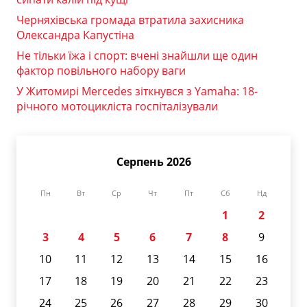
Черняхівська громада втратила захисника
Олександра Капустіна
Не тільки їжа і спорт: вчені знайшли ще один
фактор повільного набору ваги
У Житомирі Mercedes зіткнувся з Yamaha: 18-
річного мотоцикліста госпіталізували
Серпень 2026
Пн
Вт
Ср
Чт
Пт
Сб
Нд
1
2
3
4
5
6
7
8
9
10
11
12
13
14
15
16
17
18
19
20
21
22
23
24
25
26
27
28
29
30