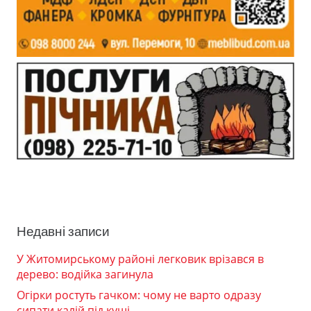
Недавні записи
У Житомирському районі легковик врізався в
дерево: водійка загинула
Огірки ростуть гачком: чому не варто одразу
сипати калій під кущі