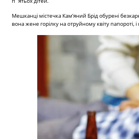
п`ятьох дітей.
Мешканці містечка Камʼяний Брід обурені безкар
вона жене горілку на отруйному квіту папороті, і