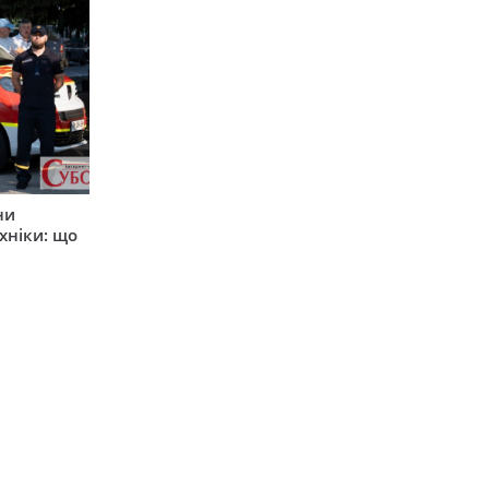
ни
хніки: що