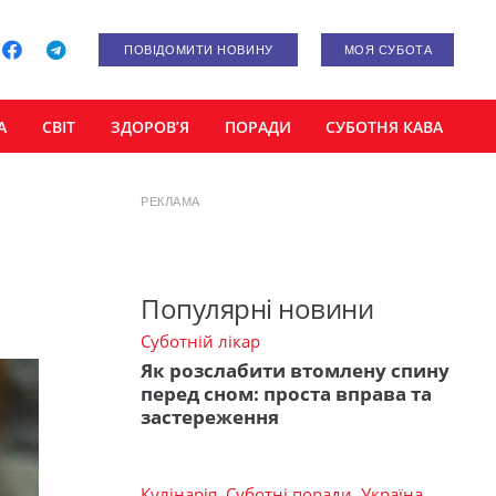
ПОВІДОМИТИ НОВИНУ
МОЯ СУБОТА
А
СВІТ
ЗДОРОВ’Я
ПОРАДИ
СУБОТНЯ КАВА
РЕКЛАМА
Популярні новини
Суботній лікар
Як розслабити втомлену спину
перед сном: проста вправа та
застереження
Кулінарія
,
Суботні поради
,
Україна