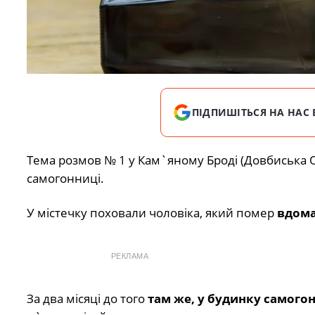
ПІДПИШІТЬСЯ НА НАС 
Тема розмов № 1 у Кам`яному Броді (Довбиська ОТ
самогонниці.
У містечку поховали чоловіка, який помер
вдома
РЕКЛАМА
За два місяці до того
там же, у будинку самогон