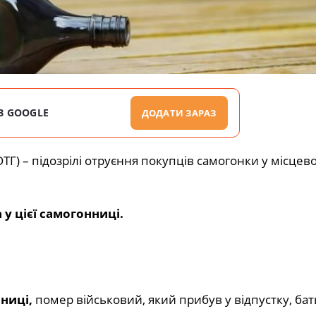
В GOOGLE
ДОДАТИ ЗАРАЗ
Г) – підозрілі отруєння покупців самогонки у місцево
 у цієї самогонниці.
ниці,
помер військовий, який прибув у відпустку, бат