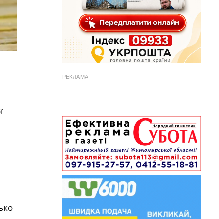
РЕКЛАМА
ї
ько