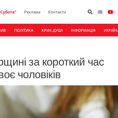
“Субота”
Реклама
Контакти
ЗИВ
ПОЛІТИКА
КРИК ДУШІ
ІНФОРМАЦІЯ
УКРАЇН
рщині за короткий час
воє чоловіків