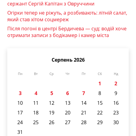
сержант Сергій Капітан з Овруччини
Огірки тепер не ріжуть, а розбивають: літній салат,
який став хітом соцмереж
Після погоні в центрі Бердичева — суд: водій хоче
отримати записи з бодікамер і камер міста
Серпень 2026
Пн
Вт
Ср
Чт
Пт
Сб
Нд
1
2
3
4
5
6
7
8
9
10
11
12
13
14
15
16
17
18
19
20
21
22
23
24
25
26
27
28
29
30
31