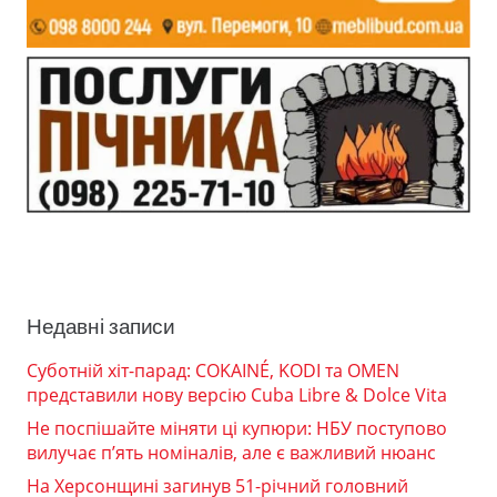
Недавні записи
Суботній хіт-парад: COKAINÉ, KODI та OMEN
представили нову версію Cuba Libre & Dolce Vita
Не поспішайте міняти ці купюри: НБУ поступово
вилучає п’ять номіналів, але є важливий нюанс
На Херсонщині загинув 51-річний головний