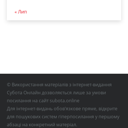
« Лип
© Використання матеріалів з інтернет-видання
Субота Онлайн дозволяється лише за умови
посилання на сайт subota.online
Для інтернет-видань обов’язкове пряме, відкрите
для пошукових систем гіперпосилання у першому
абзаці на конкретний матеріал.