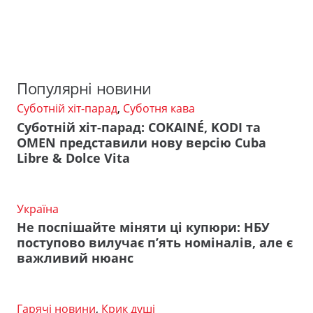
Популярні новини
Суботній хіт-парад
,
Суботня кава
Суботній хіт-парад: COKAINÉ, KODI та
OMEN представили нову версію Cuba
Libre & Dolce Vita
Україна
Не поспішайте міняти ці купюри: НБУ
поступово вилучає п’ять номіналів, але є
важливий нюанс
Гарячі новини
,
Крик душі