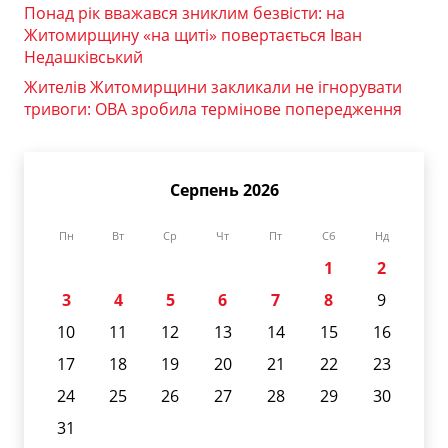
Понад рік вважався зниклим безвісти: на
Житомирщину «на щиті» повертається Іван
Недашківський
Жителів Житомирщини закликали не ігнорувати
тривоги: ОВА зробила термінове попередження
Серпень 2026
Пн
Вт
Ср
Чт
Пт
Сб
Нд
1
2
3
4
5
6
7
8
9
10
11
12
13
14
15
16
17
18
19
20
21
22
23
24
25
26
27
28
29
30
31