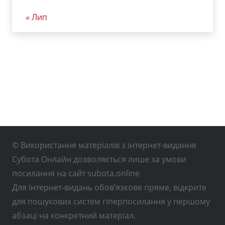
« Лип
© Використання матеріалів з інтернет-видання
Субота Онлайн дозволяється лише за умови
посилання на сайт subota.online
Для інтернет-видань обов’язкове пряме, відкрите
для пошукових систем гіперпосилання у першому
абзаці на конкретний матеріал.