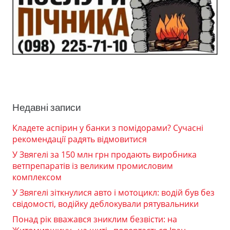
Недавні записи
Кладете аспірин у банки з помідорами? Сучасні
рекомендації радять відмовитися
У Звягелі за 150 млн грн продають виробника
ветпрепаратів із великим промисловим
комплексом
У Звягелі зіткнулися авто і мотоцикл: водій був без
свідомості, водійку деблокували рятувальники
Понад рік вважався зниклим безвісти: на