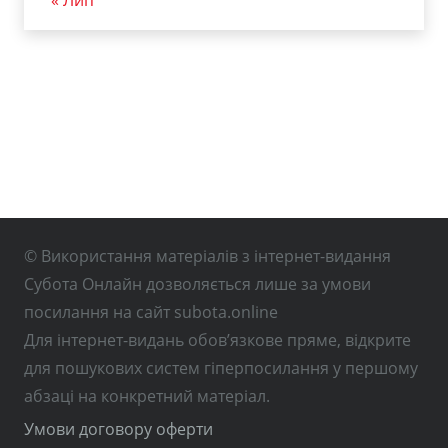
« Лип
© Використання матеріалів з інтернет-видання
Субота Онлайн дозволяється лише за умови
посилання на сайт subota.online
Для інтернет-видань обов’язкове пряме, відкрите
для пошукових систем гіперпосилання у першому
абзаці на конкретний матеріал.
Умови договору оферти