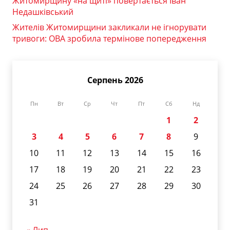
Житомирщину «на щиті» повертається Іван
Недашківський
Жителів Житомирщини закликали не ігнорувати
тривоги: ОВА зробила термінове попередження
Серпень 2026
Пн
Вт
Ср
Чт
Пт
Сб
Нд
1
2
3
4
5
6
7
8
9
10
11
12
13
14
15
16
17
18
19
20
21
22
23
24
25
26
27
28
29
30
31