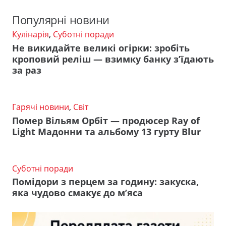
Популярні новини
Кулінарія
,
Суботні поради
Не викидайте великі огірки: зробіть
кроповий реліш — взимку банку з’їдають
за раз
Гарячі новини
,
Світ
Помер Вільям Орбіт — продюсер Ray of
Light Мадонни та альбому 13 гурту Blur
Суботні поради
Помідори з перцем за годину: закуска,
яка чудово смакує до м’яса