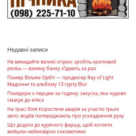
Недавні записи
Не викидайте великі огірки: зробіть кроповий
реліш — взимку банку з’їдають за раз
Помер Вільям Орбіт — продюсер Ray of Light
Мадонни та альбому 13 гурту Blur
Помідори з перцем за годину: закуска, яка чудово
смакує до м’яса
На трасі біля Коростеня аварія за участю трьох
авто: водіїв попереджають про ускладнення руху
Що додати до курячого фаршу, щоб котлети
вийшли неймовірно соковитими