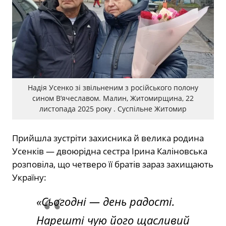
Надія Усенко зі звільненим з російського полону
сином В’ячеславом. Малин, Житомирщина, 22
листопада 2025 року . Суспільне Житомир
Прийшла зустріти захисника й велика родина
Усенків — двоюрідна сестра Ірина Каліновська
розповіла, що четверо її братів зараз захищають
Україну:
«Сьогодні — день радості.
Нарешті чую його щасливий