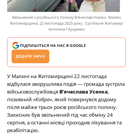
Звільнений з російського полону В'ячеслав Усенко. Малин,
Житомирщина, 22 листопада 2025 року . Суспільне Житомир/
Антоніна Глущенко
ПІДПИШІТЬСЯ НА НАС В GOOGLE
ДОДАТИ ЗАРАЗ
У Малині на Житомирщині 22 листопада
відбулася зворушлива подія — громада зустріла
військовослужбовця
В’ячеслава Усенка
,
позивний
«Кобра»
, який повернувся додому
після майже трьох років російського полону.
Захисник був звільнений під час обміну 24
серпня, а останні місяці проходив лікування та
реабілітацію.