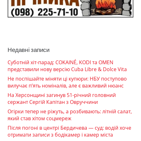
Недавні записи
Суботній хіт-парад: COKAINÉ, KODI та OMEN
представили нову версію Cuba Libre & Dolce Vita
Не поспішайте міняти ці купюри: НБУ поступово
вилучає п’ять номіналів, але є важливий нюанс
На Херсонщині загинув 51-річний головний
сержант Сергій Капітан з Овруччини
Огірки тепер не ріжуть, а розбивають: літній салат,
який став хітом соцмереж
Після погоні в центрі Бердичева — суд: водій хоче
отримати записи з бодікамер і камер міста