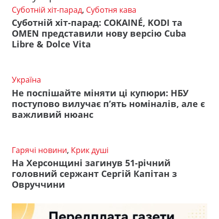
Суботній хіт-парад
,
Суботня кава
Суботній хіт-парад: COKAINÉ, KODI та
OMEN представили нову версію Cuba
Libre & Dolce Vita
Україна
Не поспішайте міняти ці купюри: НБУ
поступово вилучає п’ять номіналів, але є
важливий нюанс
Гарячі новини
,
Крик душі
На Херсонщині загинув 51-річний
головний сержант Сергій Капітан з
Овруччини