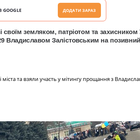
В GOOGLE
ДОДАТИ ЗАРАЗ
і своїм земляком, патріотом та захисником 
-29 Владиславом Залістовським на позивний
міста та взяли участь у мітингу прощання з Владисл