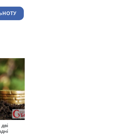
ЬНОТУ
 дві
одні