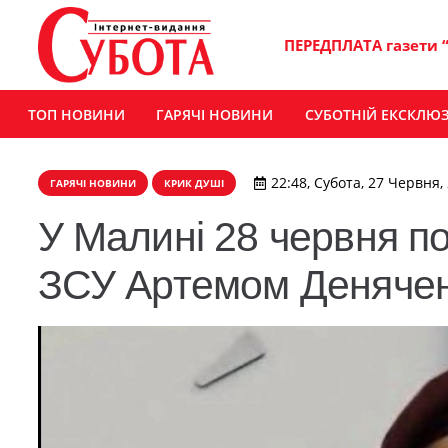
ПЕРЕДПЛАТА газети 
ТОП НОВИНИ
ГАРЯЧІ НОВИНИ
СУБОТНІЙ ЕКСКЛЮ
22:48, Субота, 27 Червня,
ГАРЯЧІ НОВИНИ
КРИК ДУШІ
У Малині 28 червня п
ЗСУ Артемом Деняче