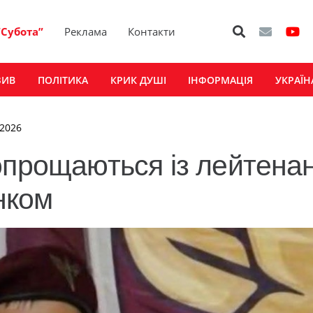
“Субота”
Реклама
Контакти
ЗИВ
ПОЛІТИКА
КРИК ДУШІ
ІНФОРМАЦІЯ
УКРАЇН
 2026
опрощаються із лейтена
нком