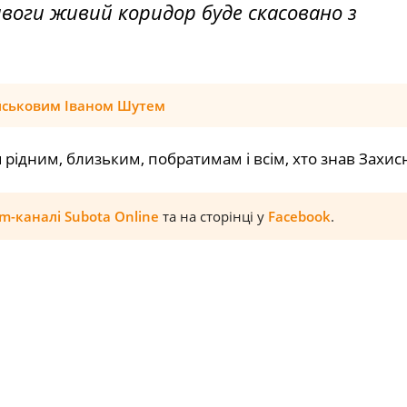
воги живий коридор буде скасовано з
йськовим Іваном Шутем
 рідним, близьким, побратимам і всім, хто знав Захис
am-каналі Subota Online
та на сторінці у
Facebook
.