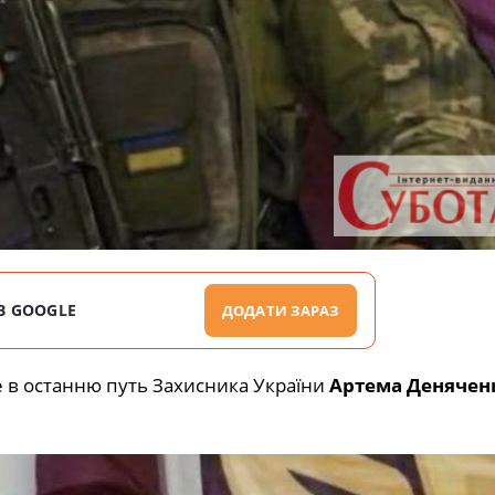
В GOOGLE
ДОДАТИ ЗАРАЗ
е в останню путь Захисника України
Артема Денячен