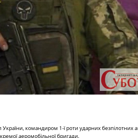
України, командиром 1-ї роти ударних безпілотних а
окремої аеромобільної бригади.