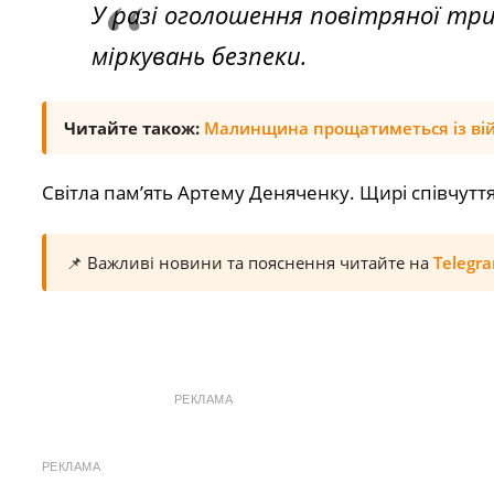
У разі оголошення повітряної три
міркувань безпеки.
Читайте також:
Малинщина прощатиметься із ві
Світла пам’ять Артему Деняченку. Щирі співчуття
📌 Важливі новини та пояснення читайте на
Telegr
РЕКЛАМА
РЕКЛАМА