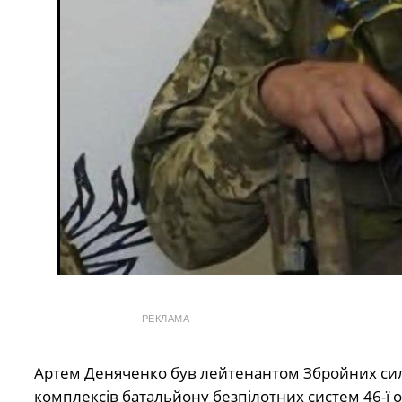
РЕКЛАМА
Артем Деняченко був лейтенантом Збройних сил 
комплексів батальйону безпілотних систем 46-ї 