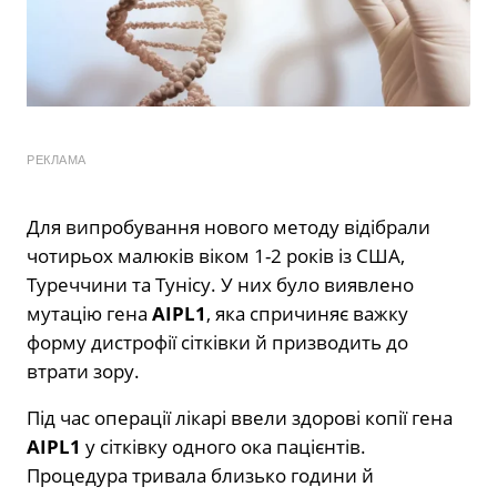
РЕКЛАМА
Для випробування нового методу відібрали
чотирьох малюків віком 1-2 років із США,
Туреччини та Тунісу. У них було виявлено
мутацію гена
AIPL1
, яка спричиняє важку
форму дистрофії сітківки й призводить до
втрати зору.
Під час операції лікарі ввели здорові копії гена
AIPL1
у сітківку одного ока пацієнтів.
Процедура тривала близько години й