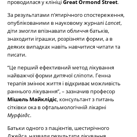
проводилася у клініці
Great Ormond Street
.
За результатами п’ятирічного спостереження,
опублікованими в науковому журналі
Lancet
,
діти змогли впізнавати обличчя батьків,
знаходити іграшки, розрізняти форми, а в
деяких випадках навіть навчитися читати та
писати.
“Це перший ефективний метод лікування
найважчої форми дитячої сліпоти. Генна
терапія змінює життя і відкриває можливість
раннього лікування”, – зазначив професор
Мішель Майклідіс
, консультант з питань
сітківки ока в офтальмологічній лікарні
Мурфілдс
.
Батьки одного з пацієнтів, шестирічного
Джейса, назвали результати лікування