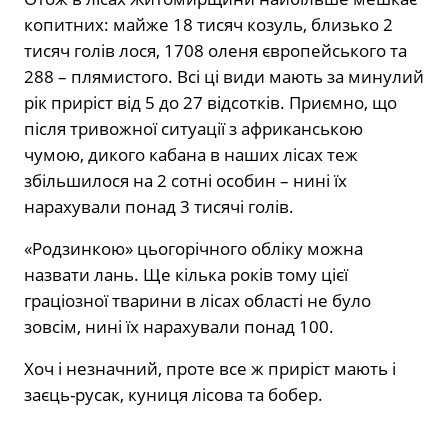
копитних: майже 18 тисяч козуль, близько 2
тисяч голів лося, 1708 оленя європейського та
288 – плямистого. Всі ці види мають за минулий
рік приріст від 5 до 27 відсотків. Приємно, що
після тривожної ситуації з африканською
чумою, дикого кабана в наших лісах теж
збільшилося на 2 сотні особин – нині їх
нарахували понад 3 тисячі голів.
«Родзинкою» цьогорічного обліку можна
назвати лань. Ще кілька років тому цієї
граціозної тварини в лісах області не було
зовсім, нині їх нарахували понад 100.
Хоч і незначний, проте все ж приріст мають і
заєць-русак, куниця лісова та бобер.