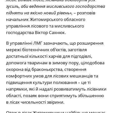
зусиль, аби ведення мисливського господарства
підняти на якісно новий рівень»,
– розповів
начальник Житомирського обласного
управління лісового та мисливського
господарства Віктор Сахнюк.
В управлінні ЛМГ зазначають, що розширення
мережі біотехнічних об’єктів, заготівля
достатньої кількості харчів для підгодівлі,
допомога тваринам в зимову пору, цілодобова
охорона від браконьєрства, створення
комфортних умов для лісових мешканців та
підвищення культури полювання – це ті
напрямки, які й надалі розвиватимуть лісівники
області, позаяк вони сприятимуть збільшенню
в лісах чисельності звірини.
Отож в лісах Житомирщини найбільше мешкає