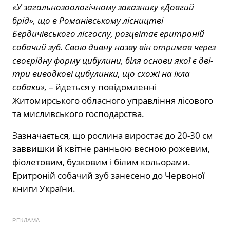
«У загальнозоологічному заказнику «Довгий
брід», що в Романівському лісництві
Бердичівського лісгоспу, розцвітає еритроній
собачий зуб. Свою дивну назву він отримав через
своєрідну форму цибулини, біля основи якої є дві-
три виводкові цибулинки, що схожі на ікла
собаки»,
– йдеться у повідомленні
Житомирського обласного управління лісового
та мисливського господарства.
Зазначається, що рослина виростає до 20-30 см
заввишки й квітне ранньою весною рожевим,
фіолетовим, бузковим і білим кольорами.
Еритроній собачий зуб занесено до Червоної
книги України.
РЕКЛАМА