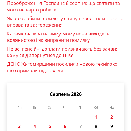
Преображення Господнє 6 серпня: що святити та
чого не варто робити
Як розслабити втомлену спину перед сном: проста
вправа та застереження
Кабачкова ікра на зиму: чому вона виходить
водянистою і як виправити помилку
Не всі пенсійні доплати призначають без заяви:
кому слід звернутися до ПФУ
ДСНС Житомирщини посилили новою технікою:
що отримали підрозділи
Серпень 2026
Пн
Вт
Ср
Чт
Пт
Сб
Нд
1
2
3
4
5
6
7
8
9