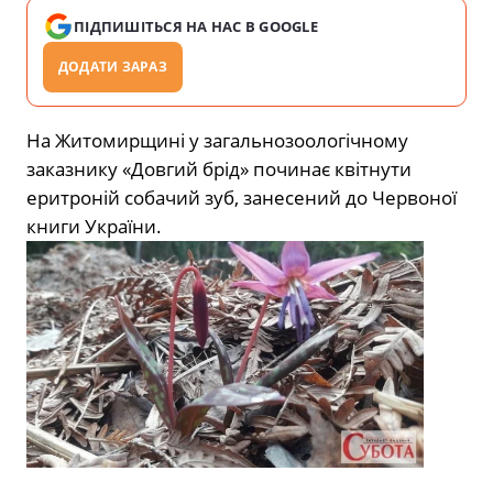
ПІДПИШІТЬСЯ НА НАС В GOOGLE
ДОДАТИ ЗАРАЗ
На Житомирщині у загальнозоологічному
заказнику «Довгий брід» починає квітнути
еритроній собачий зуб, занесений до Червоної
книги України.