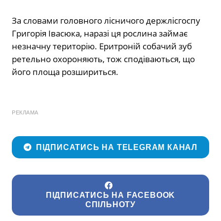
За словами головного лісничого держлісгоспу
Григорія Івасюка, наразі ця рослина займає
незначну територію. Еритроній собачий зуб
ретельно охороняють, тож сподіваються, що
його площа розшириться.
РЕКЛАМА
ПІДПИСАТИСЬ НА TELEGRAM КАНАЛ
ПІДПИСАТИСЬ НА FACEBOOK
СПІЛЬНОТУ