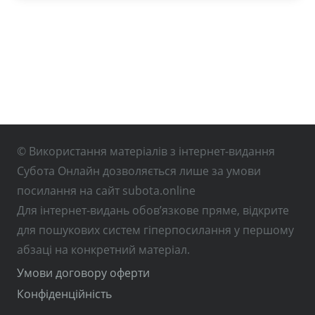
© Використання матеріалів з інтернет-видання
Субота Онлайн дозволяється лише за умови
посилання на сайт subota.online
Для інтернет-видань обов’язкове пряме, відкрите
для пошукових систем гіперпосилання у першому
абзаці на конкретний матеріал.
Умови договору оферти
Конфіденційність