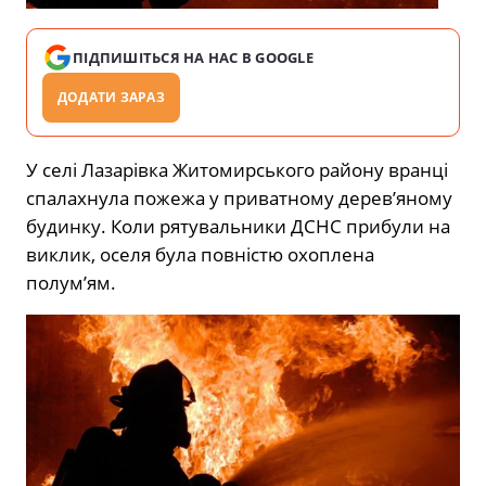
ПІДПИШІТЬСЯ НА НАС В GOOGLE
ДОДАТИ ЗАРАЗ
У селі Лазарівка Житомирського району вранці
спалахнула пожежа у приватному дерев’яному
будинку. Коли рятувальники ДСНС прибули на
виклик, оселя була повністю охоплена
полум’ям.