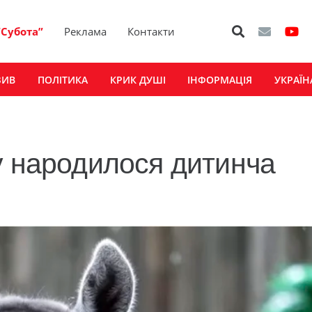
“Субота”
Реклама
Контакти
ЗИВ
ПОЛІТИКА
КРИК ДУШІ
ІНФОРМАЦІЯ
УКРАЇН
у народилося дитинча