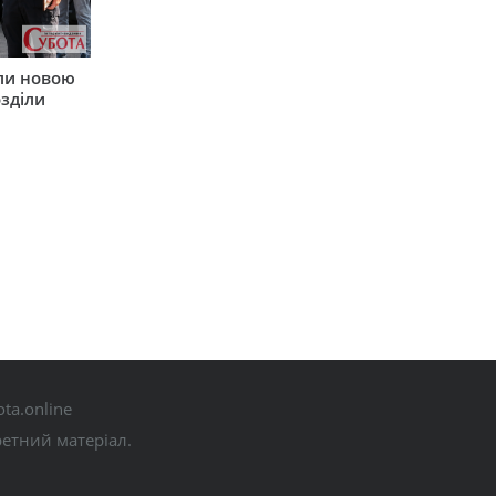
ли новою
зділи
ta.online
ретний матеріал.