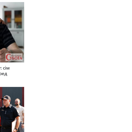
: сім
ред