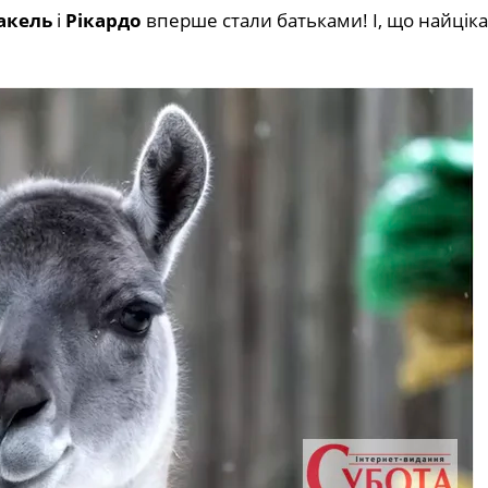
акель
і
Рікардо
вперше стали батьками! І, що найціка
!