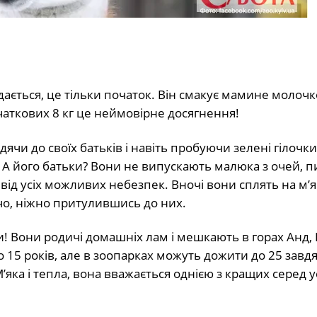
дається, це тільки початок. Він смакує мамине молочк
очаткових 8 кг це неймовірне досягнення!
ячи до своїх батьків і навіть пробуючи зелені гілочки,
 А його батьки? Вони не випускають малюка з очей, 
від усіх можливих небезпек. Вночі вони сплять на м’як
чо, ніжно притулившись до них.
и! Вони родичі домашніх лам і мешкають в горах Анд, 
о 15 років, але в зоопарках можуть дожити до 25 завд
М’яка і тепла, вона вважається однією з кращих серед у