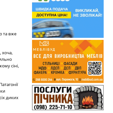
о та вже
 хоча,
пильно
ому сіні,
Патагонії
яки
сіх диких