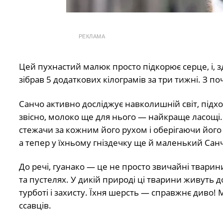
РЕКЛАМА
Цей пухнастий малюк просто підкорює серце, і, з
зібрав 5 додаткових кілограмів за три тижні. З п
Санчо активно досліджує навколишній світ, підход
звісно, молоко ще для нього — найкраще ласощі.
стежачи за кожним його рухом і оберігаючи його 
а тепер у їхньому гніздечку ще й маленький Сан
До речі, гуанако — це не просто звичайні тварин
та пустелях. У дикій природі ці тварини живуть д
турботі і захисту. Їхня шерсть — справжнє диво! 
ссавців.