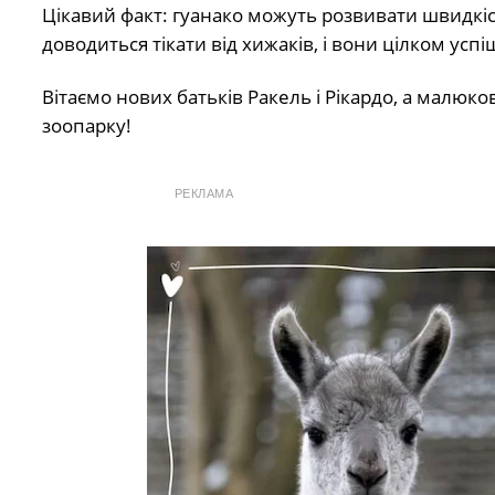
Цікавий факт: гуанако можуть розвивати швидкість
доводиться тікати від хижаків, і вони цілком усп
Вітаємо нових батьків Ракель і Рікардо, а малюк
зоопарку!
РЕКЛАМА