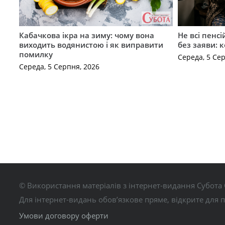
Кабачкова ікра на зиму: чому вона
Не всі пенс
виходить водянистою і як виправити
без заяви: 
помилку
Середа, 5 Се
Середа, 5 Серпня, 2026
© Використання матеріалів з інтернет-видання Субота 
Для інтернет-видань обов’язкове пряме, відкрите для 
Умови договору оферти