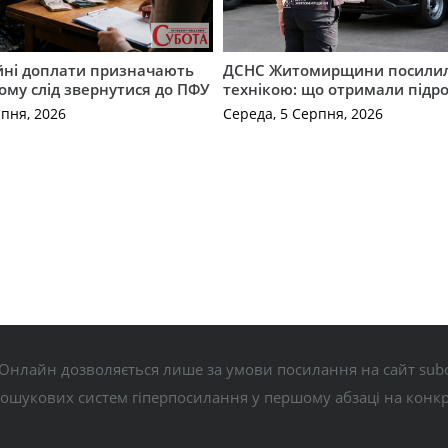
ійні доплати призначають
ДСНС Житомирщини посили
кому слід звернутися до ПФУ
технікою: що отримали підро
рпня, 2026
Середа, 5 Серпня, 2026
Онлайн дозволяється лише за умови посилання на сайт subo
пошукових систем гіперпосилання у першому абзаці на конк