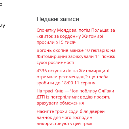
о
Недавні записи
ому
Спочатку Молдова, потім Польща: за
«квиток за кордон» у Житомирі
просили $15 тисяч
Вогонь охопив майже 10 гектарів: на
Житомирщині зафіксували 11 пожеж
сухої рослинності
4336 вступників на Житомирщині
отримали рекомендації: що треба
зробити до 18:00 11 серпня
На трасі Київ — Чоп поблизу Оліївки
ДТП із потерпілими: водіїв просять
врахувати обмеження
Насипте трохи соди біля дверей
ванної: для чого господині
використовують цей трюк