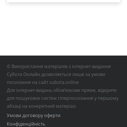
© Використання матеріалів з інтернет-видання
Субота Онлайн дозволяється лише за умови
посилання на сайт subota.online
Для інтернет-видань обов’язкове пряме, відкрите
для пошукових систем гіперпосилання у першому
абзаці на конкретний матеріал.
Умови договору оферти
Конфіденційність