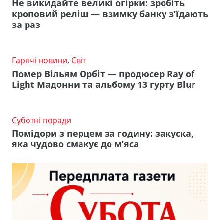
Не викидайте великі огірки: зробіть
кроповий реліш — взимку банку з’їдають
за раз
Гарячі новини
,
Світ
Помер Вільям Орбіт — продюсер Ray of
Light Мадонни та альбому 13 гурту Blur
Суботні поради
Помідори з перцем за годину: закуска,
яка чудово смакує до м’яса