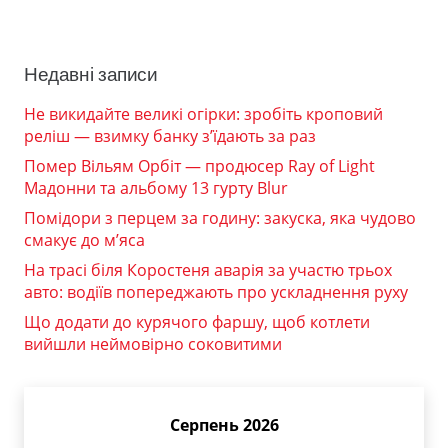
Недавні записи
Не викидайте великі огірки: зробіть кроповий
реліш — взимку банку з’їдають за раз
Помер Вільям Орбіт — продюсер Ray of Light
Мадонни та альбому 13 гурту Blur
Помідори з перцем за годину: закуска, яка чудово
смакує до м’яса
На трасі біля Коростеня аварія за участю трьох
авто: водіїв попереджають про ускладнення руху
Що додати до курячого фаршу, щоб котлети
вийшли неймовірно соковитими
Серпень 2026