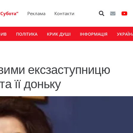
“Субота”
Реклама
Контакти
ЗИВ
ПОЛІТИКА
КРИК ДУШІ
ІНФОРМАЦІЯ
УКРАЇН
твими ексзаступницю
а її доньку