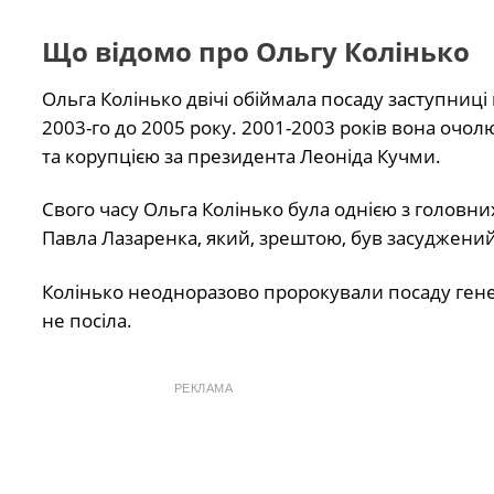
Що відомо про Ольгу Колінько
Ольга Колінько двічі обіймала посаду заступниці 
2003-го до 2005 року. 2001-2003 років вона очо
та корупцією за президента Леоніда Кучми.
Свого часу Ольга Колінько була однією з головни
Павла Лазаренка, який, зрештою, був засуджений
Колінько неодноразово пророкували посаду генер
не посіла.
РЕКЛАМА