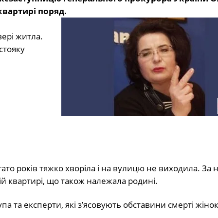
квартирі поряд.
вері житла.
стояку
гато років тяжко хворіла і на вулицю не виходила. За 
ій квартирі, що також належала родині.
упа та експерти, які з’ясовують обставини смерті жінок