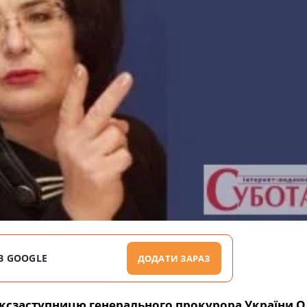
В GOOGLE
ДОДАТИ ЗАРАЗ
ексзаступницю генерального прокурора України О