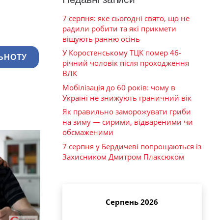
7 серпня: яке сьогодні свято, що не
радили робити та які прикмети
віщують ранню осінь
У Коростенському ТЦК помер 46-
ЬНОТУ
річний чоловік після проходження
ВЛК
Мобілізація до 60 років: чому в
Україні не знижують граничний вік
Як правильно заморожувати гриби
на зиму — сирими, відвареними чи
обсмаженими
7 серпня у Бердичеві попрощаються із
Захисником Дмитром Плаксюком
Серпень 2026