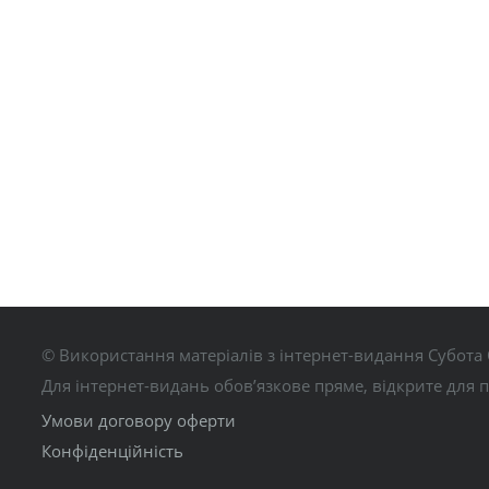
© Використання матеріалів з інтернет-видання Субота 
Для інтернет-видань обов’язкове пряме, відкрите для 
Умови договору оферти
Конфіденційність