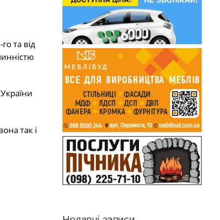
го та від
чинністю
 України
она так і
Недавні записи