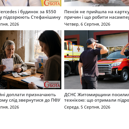
ercedes і будинок за $550
Пенсія не прийшла на картку
му підозрюють Стефанішину
причин і що робити насампе
рпня, 2026
Четвер, 6 Серпня, 2026
ійні доплати призначають
ДСНС Житомирщини посили
кому слід звернутися до ПФУ
технікою: що отримали підро
рпня, 2026
Середа, 5 Серпня, 2026