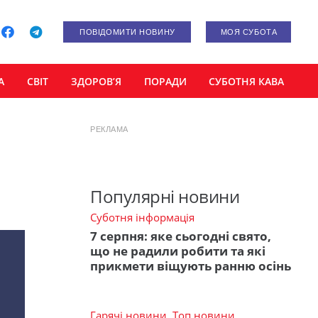
ПОВІДОМИТИ НОВИНУ
МОЯ СУБОТА
А
СВІТ
ЗДОРОВ’Я
ПОРАДИ
СУБОТНЯ КАВА
РЕКЛАМА
Популярні новини
Суботня інформація
7 серпня: яке сьогодні свято,
що не радили робити та які
прикмети віщують ранню осінь
Гарячі новини
,
Топ новини