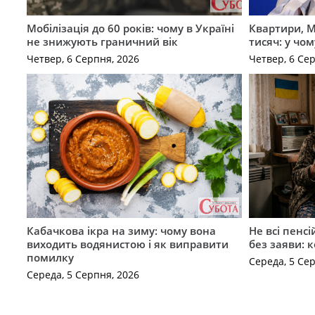
Мобілізація до 60 років: чому в Україні
Квартири, M
не знижують граничний вік
тисяч: у чо
Четвер, 6 Серпня, 2026
Четвер, 6 Се
Кабачкова ікра на зиму: чому вона
Не всі пенс
виходить водянистою і як виправити
без заяви: 
помилку
Середа, 5 Се
Середа, 5 Серпня, 2026