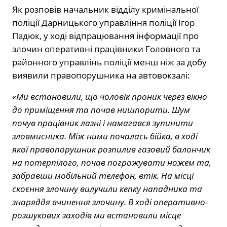
Як розповів начальник відділу кримінальної
поліції Дарницького управління поліції Ігор
Падюк, у ході відпрацювання інформації про
злочин оперативні працівники Головного та
районного управлінь поліції менш ніж за добу
виявили правопорушника на автовокзалі:
«Ми встановили, що чоловік проник через вікно
до приміщення та почав нишпорити. Шум
почув працівник лазні і намагався зупинити
зловмисника. Між ними почалась бійка, в ході
якої правопорушник розпилив газовий балончик
на потерпілого, почав погрожувати ножем та,
забравши мобільний телефон, втік. На місці
скоєння злочину вилучили кепку нападника та
знаряддя вчинення злочину. В ході оперативно-
розшукових заходів ми встановили місце