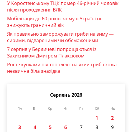
У Коростенському ТЦК помер 46-річний чоловік
після проходження ВЛК
Мобілізація до 60 років: чому в Україні не
знижують граничний вік
Як правильно заморожувати гриби на зиму —
сирими, відвареними чи обсмаженими
7 серпня у Бердичеві попрощаються із
Захисником Дмитром Плаксюком
Росте купками під тополею: на який гриб схожа
незвична біла знахідка
Серпень 2026
Пн
Вт
Ср
Чт
Пт
Сб
Нд
1
2
3
4
5
6
7
8
9