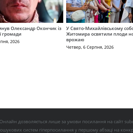
гинув Олександр Окончик із
У Свято-Михайлівському соб
ї громади
Житомира освятили плоди н
врожаю
рпня, 2026
Четвер, 6 Серпня, 2026
Онлайн дозволяється лише за умови посилання на сайт subo
пошукових систем гіперпосилання у першому абзаці на конк