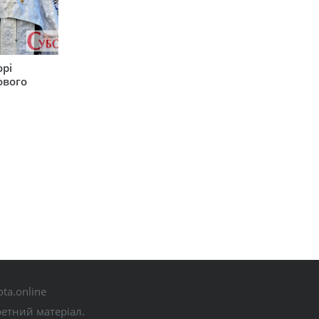
орі
ового
ta.online
ретний матеріал.