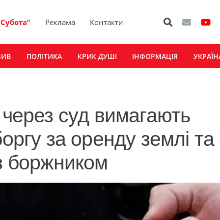
“Субота”
Реклама
Контакти
ЗИВ
ПОЛІТИКА
КРИК ДУШІ
ІНФОРМАЦІЯ
УКРАЇН
 через суд вимагають
боргу за оренду землі та
 з боржником