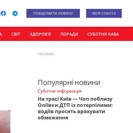
ПОВІДОМИТИ НОВИНУ
МОЯ СУБОТА
А
СВІТ
ЗДОРОВ’Я
ПОРАДИ
СУБОТНЯ КАВА
РЕКЛАМА
Популярні новини
Суботня інформація
На трасі Київ — Чоп поблизу
Оліївки ДТП із потерпілими:
водіїв просять врахувати
обмеження