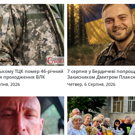
ькому ТЦК помер 46-річний
7 серпня у Бердичеві попрощ
ля проходження ВЛК
Захисником Дмитром Плакс
рпня, 2026
Четвер, 6 Серпня, 2026