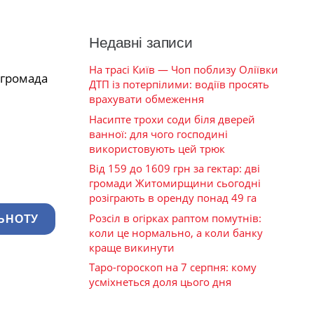
Недавні записи
На трасі Київ — Чоп поблизу Оліївки
 громада
ДТП із потерпілими: водіїв просять
врахувати обмеження
Насипте трохи соди біля дверей
ванної: для чого господині
використовують цей трюк
Від 159 до 1609 грн за гектар: дві
громади Житомирщини сьогодні
розіграють в оренду понад 49 га
Розсіл в огірках раптом помутнів:
ЬНОТУ
коли це нормально, а коли банку
краще викинути
Таро-гороскоп на 7 серпня: кому
усміхнеться доля цього дня