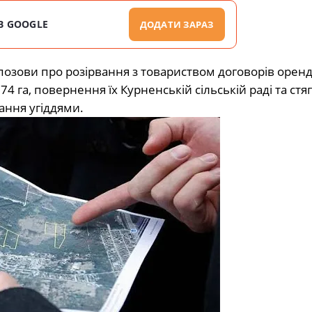
В GOOGLE
ДОДАТИ ЗАРАЗ
озови про розірвання з товариством договорів орен
га, повернення їх Курненській сільській раді та стя
ання угіддями.