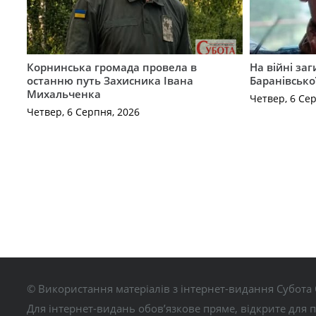
Корнинська громада провела в
На війні за
останню путь Захисника Івана
Баранівсько
Михальченка
Четвер, 6 Се
Четвер, 6 Серпня, 2026
© Використання матеріалів з інтернет-видання Субота 
Для інтернет-видань обов’язкове пряме, відкрите для 