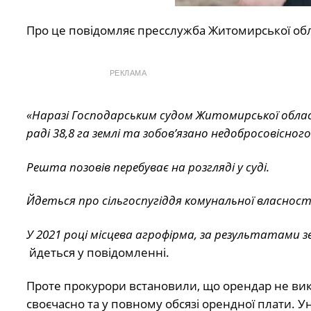
Про це
повідомляє
пресслужба Житомирської обл
РЕКЛАМА
«Наразі Господарським судом Житомирської облас
раді 38,8 га землі та зобов’язано недобросовісно
Решта позовів перебуває на розгляді у суді.
Йдеться про сільгоспугіддя комунальної власнос
У 2021 році місцева агрофірма, за результатами 
йдеться у повідомленні.
Проте прокурори встановили, що орендар не вик
своєчасно та у повному обсязі орендної плати. У