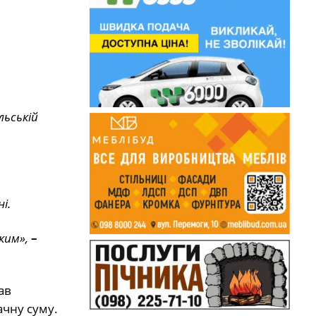
льській
і.
ким»,
–
ав
ачну суму.