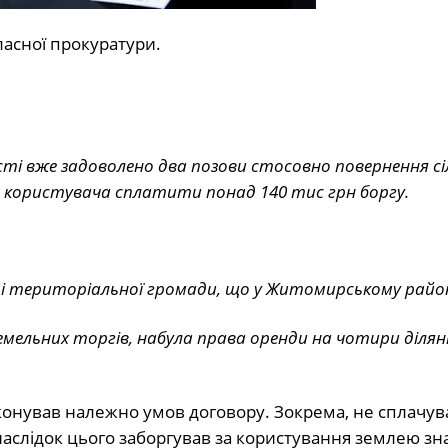
асної прокуратури.
ті вже задоволено два позови стосовно повернення сі
го користувача сплатити понад 140 тис грн боргу.
ті територіальної громади, що у Житомирському район
земельних торгів, набула права оренди на чотири ділян
онував належно умов договору. Зокрема, не сплачув
наслідок цього заборгував за користування землею зн