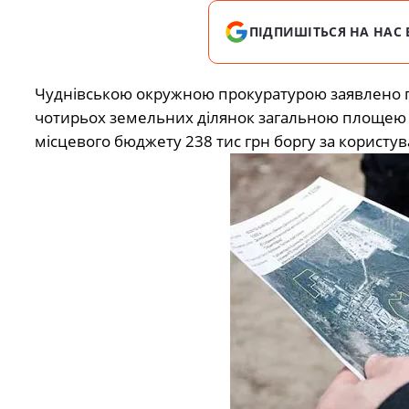
ПІДПИШІТЬСЯ НА НАС 
Чуднівською окружною прокуратурою заявлено п
чотирьох земельних ділянок загальною площею 74 
місцевого бюджету 238 тис грн боргу за користув