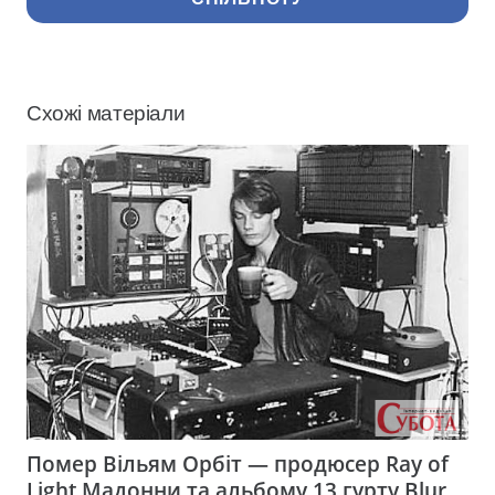
Схожі матеріали
Помер Вільям Орбіт — продюсер Ray of
Light Мадонни та альбому 13 гурту Blur