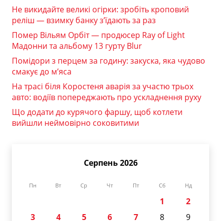
Не викидайте великі огірки: зробіть кроповий
реліш — взимку банку з’їдають за раз
Помер Вільям Орбіт — продюсер Ray of Light
Мадонни та альбому 13 гурту Blur
Помідори з перцем за годину: закуска, яка чудово
смакує до м’яса
На трасі біля Коростеня аварія за участю трьох
авто: водіїв попереджають про ускладнення руху
Що додати до курячого фаршу, щоб котлети
вийшли неймовірно соковитими
Серпень 2026
Пн
Вт
Ср
Чт
Пт
Сб
Нд
1
2
3
4
5
6
7
8
9