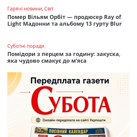
Гарячі новини
,
Світ
Помер Вільям Орбіт — продюсер Ray of
Light Мадонни та альбому 13 гурту Blur
Суботні поради
Помідори з перцем за годину: закуска,
яка чудово смакує до м’яса