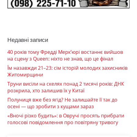
Недавні записи
40 років тому Фредді Мерк’юрі востаннє вийшов
на сцену з Queen: ніхто не знав, що це фінал
Їм назавжди 21–23: сім історій молодих захисників
Житомирщини
Труни висіли на скелях понад 2 тисячі років: ДНК
розкрила, хто залишив їх у Китаї
Полуниця вже без ягід? Не залишайте її так до
осені — що зробити з кущами зараз
«Вночі різко будить»: в Овручі просять прибрати
голосові повідомлення про повітряну тривогу