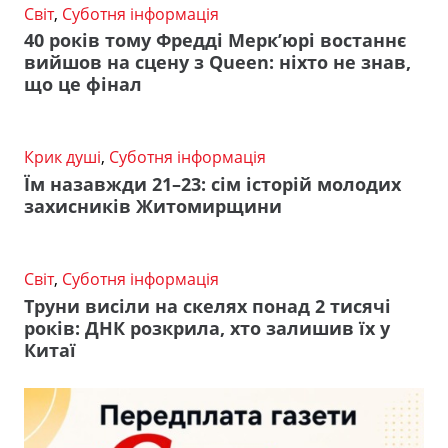
Світ
,
Суботня інформація
40 років тому Фредді Мерк’юрі востаннє
вийшов на сцену з Queen: ніхто не знав,
що це фінал
Крик душі
,
Суботня інформація
Їм назавжди 21–23: сім історій молодих
захисників Житомирщини
Світ
,
Суботня інформація
Труни висіли на скелях понад 2 тисячі
років: ДНК розкрила, хто залишив їх у
Китаї