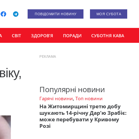
ПОВІДОМИТИ НОВИНУ
МОЯ СУБОТА
А
СВІТ
ЗДОРОВ’Я
ПОРАДИ
СУБОТНЯ КАВА
РЕКЛАМА
іку,
Популярні новини
Гарячі новини
,
Топ новини
На Житомирщині третю добу
шукають 14-річну Дар’ю Зрабіє:
може перебувати у Кривому
Розі