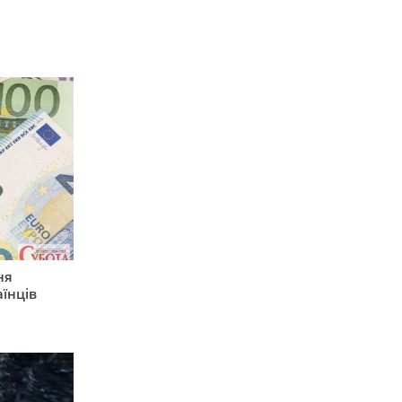
ня
їнців