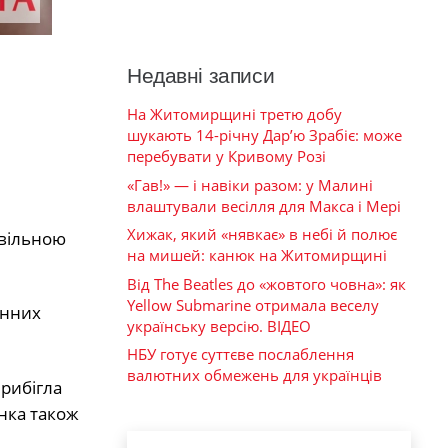
Недавні записи
На Житомирщині третю добу
шукають 14-річну Дар’ю Зрабіє: може
перебувати у Кривому Розі
«Гав!» — і навіки разом: у Малині
влаштували весілля для Макса і Мері
Хижак, який «нявкає» в небі й полює
ивільною
на мишей: канюк на Житомирщині
Від The Beatles до «жовтого човна»: як
Yellow Submarine отримала веселу
енних
українську версію. ВІДЕО
НБУ готує суттєве послаблення
валютних обмежень для українців
прибігла
інка також