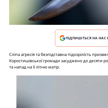
ПІДПИШІТЬСЯ НА НАС 
Сліпа агресія та безпідставна підозрілість призв
Коростишівської громади засуджено до десяти ро
та напад на її літню матір.