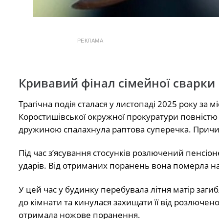
РЕКЛАМА
Кривавий фінал сімейної сварки
Трагічна подія сталася у листопаді 2025 року з
Коростишівської окружної прокуратури повністю 
дружиною спалахнула раптова суперечка. Причи
Під час з’ясування стосунків розлючений пенсіон
ударів. Від отриманих поранень вона померла на 
У цей час у будинку перебувала літня матір заги
до кімнати та кинулася захищати її від розлючено
отримала ножове поранення.