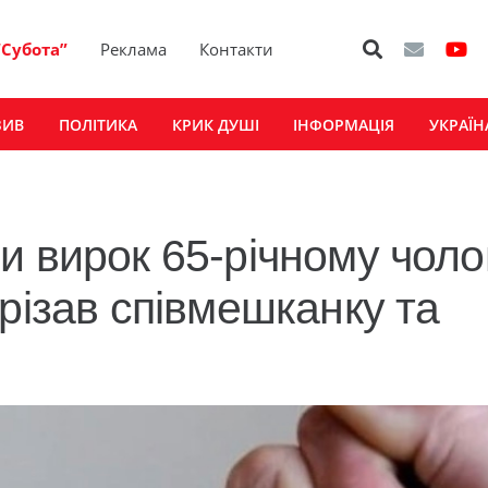
“Субота”
Реклама
Контакти
ЗИВ
ПОЛІТИКА
КРИК ДУШІ
ІНФОРМАЦІЯ
УКРАЇН
 вирок 65-річному чолов
різав співмешканку та