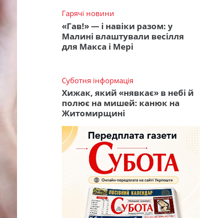
Гарячі новини
«Гав!» — і навіки разом: у
Малині влаштували весілля
для Макса і Мері
Суботня інформація
Хижак, який «нявкає» в небі й
полює на мишей: канюк на
Житомирщині