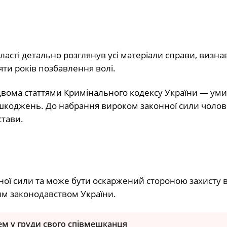
сті детально розглянув усі матеріали справи, визнав
ти років позбавлення волі.
 двома статтями Кримінального кодексу України — ум
ушкоджень. До набрання вироком законної сили чолов
стави.
нної сили та може бути оскаржений стороною захисту 
им законодавством України.
ем у груди свого співмешканця