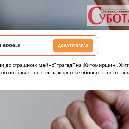
В GOOGLE
ДОДАТИ ЗАРАЗ
ели до страшної сімейної трагедії на Житомирщині. Жи
ків позбавлення волі за жорстоке вбивство своєї спі