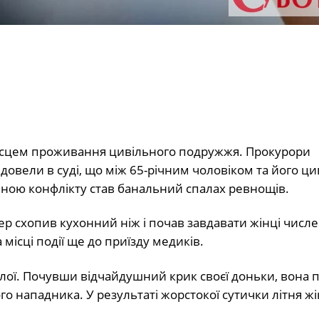
а місцем проживання цивільного подружжя. Прокурори
довели в суді, що між 65-річним чоловіком та його ц
ною конфлікту став банальний спалах ревнощів.
ер схопив кухонний ніж і почав завдавати жінці числ
місці події ще до приїзду медиків.
блої. Почувши відчайдушний крик своєї доньки, вона 
го нападника. У результаті жорстокої сутички літня ж