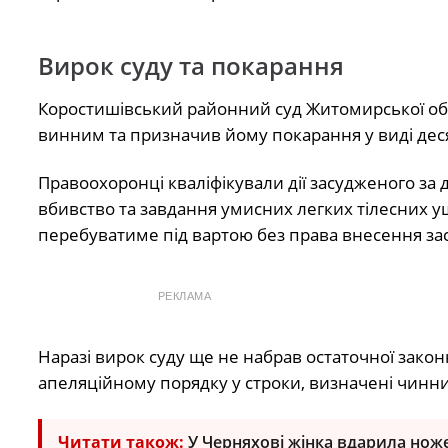
Вирок суду та покарання
Коростишівський районний суд Житомирської обла
винним та призначив йому покарання у виді деся
Правоохоронці кваліфікували дії засудженого за
вбивство та завдання умисних легких тілесних 
перебуватиме під вартою без права внесення за
РЕКЛАМА
Наразі вирок суду ще не набрав остаточної зако
апеляційному порядку у строки, визначені чинн
Читати також:
У Черняхові жінка вдарила нож