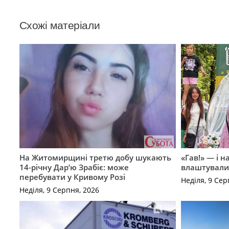
Схожі матеріали
На Житомирщині третю добу шукають
«Гав!» — і н
14-річну Дар’ю Зрабіє: може
влаштували 
перебувати у Кривому Розі
Неділя, 9 Сер
Неділя, 9 Серпня, 2026