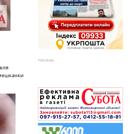
РЕКЛАМА
теля
вмешканки