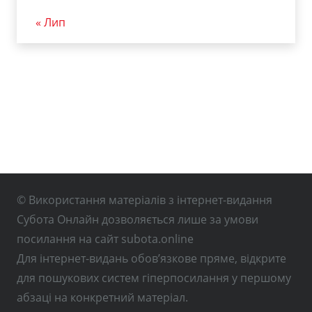
« Лип
© Використання матеріалів з інтернет-видання
Субота Онлайн дозволяється лише за умови
посилання на сайт subota.online
Для інтернет-видань обов’язкове пряме, відкрите
для пошукових систем гіперпосилання у першому
абзаці на конкретний матеріал.