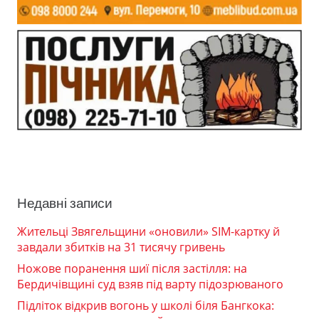
Недавні записи
Жительці Звягельщини «оновили» SIM-картку й
завдали збитків на 31 тисячу гривень
Ножове поранення шиї після застілля: на
Бердичівщині суд взяв під варту підозрюваного
Підліток відкрив вогонь у школі біля Бангкока: