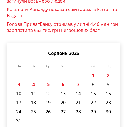
загинули восьмеро людей
Кріштіану Роналду показав свій гараж із Ferrari та
Bugatti
Голова ПриватБанку отримав у липні 4,46 млн грн
зарплати та 653 тис. грн негрошових благ
Серпень 2026
Пн
Вт
Ср
Чт
Пт
Сб
Нд
1
2
3
4
5
6
7
8
9
10
11
12
13
14
15
16
17
18
19
20
21
22
23
24
25
26
27
28
29
30
31