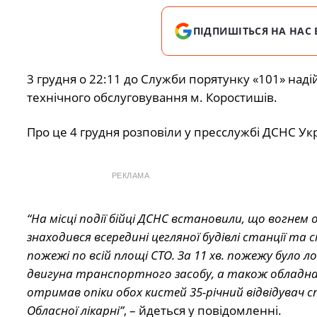
ПІДПИШІТЬСЯ НА НАС 
3 грудня о 22:11 до Служби порятунку «101» наді
технічного обслуговування м. Коростишів.
Про це 4 грудня розповіли у пресслужбі ДСНС Укр
РЕКЛАМА
“На місці події бійці ДСНС встановили, що вогнем 
знаходився всередині цегляної будівлі станції т
пожежі по всій площі СТО. За 11 хв. пожежу було л
двигуна транспортного засобу, а також обладнан
отримав опіки обох кистей 35-річний відвідувач ст
Обласної лікарні”
, – йдеться у повідомленні.