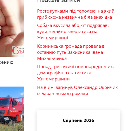
Росте купками під тополею: на який
гриб схожа незвична біла знахідка
Собака вкусила або кіт подряпав:
куди негайно звертатися на
Житомирщині
Корнинська громада провела в
останню путь Захисника Івана
Михальченка
жених:
Понад три тисячі новонароджених:
демографічна статистика
Житомирщини
На війні загинув Олександр Окончик
із Баранівської громади
Серпень 2026