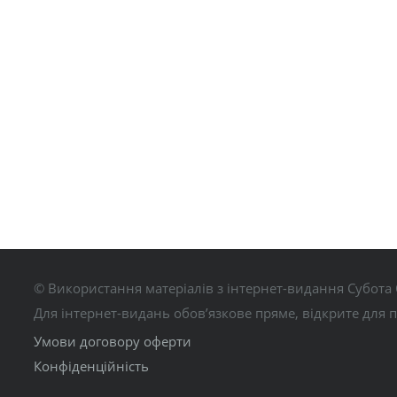
© Використання матеріалів з інтернет-видання Субота 
Для інтернет-видань обов’язкове пряме, відкрите для 
Умови договору оферти
Конфіденційність