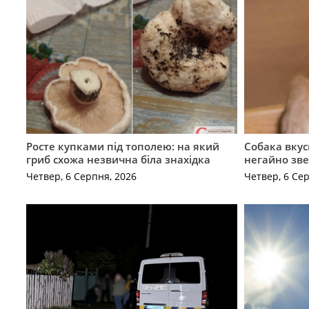
Росте купками під тополею: на який
Собака вкус
гриб схожа незвична біла знахідка
негайно зв
Четвер, 6 Серпня, 2026
Четвер, 6 Се