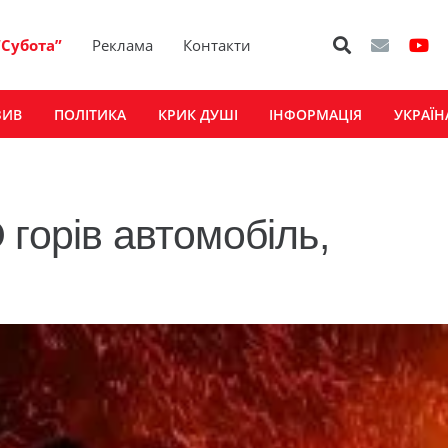
“Субота”
Реклама
Контакти
ЗИВ
ПОЛІТИКА
КРИК ДУШІ
ІНФОРМАЦІЯ
УКРАЇН
горів автомобіль,