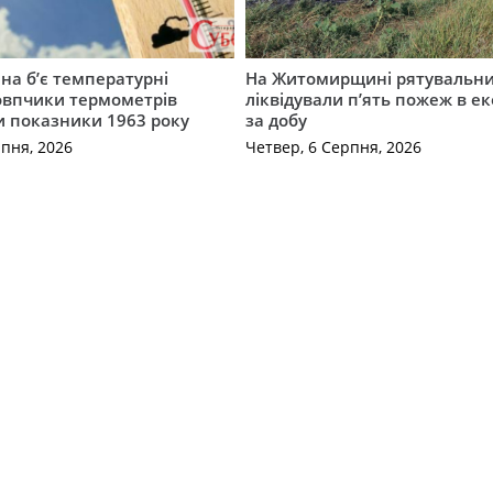
а б’є температурні
На Житомирщині рятувальн
овпчики термометрів
ліквідували п’ять пожеж в е
 показники 1963 року
за добу
рпня, 2026
Четвер, 6 Серпня, 2026