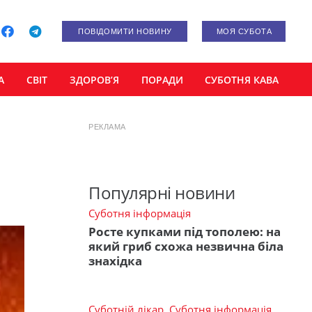
ПОВІДОМИТИ НОВИНУ
МОЯ СУБОТА
А
СВІТ
ЗДОРОВ’Я
ПОРАДИ
СУБОТНЯ КАВА
РЕКЛАМА
Популярні новини
Суботня інформація
Росте купками під тополею: на
який гриб схожа незвична біла
знахідка
Суботній лікар
,
Суботня інформація