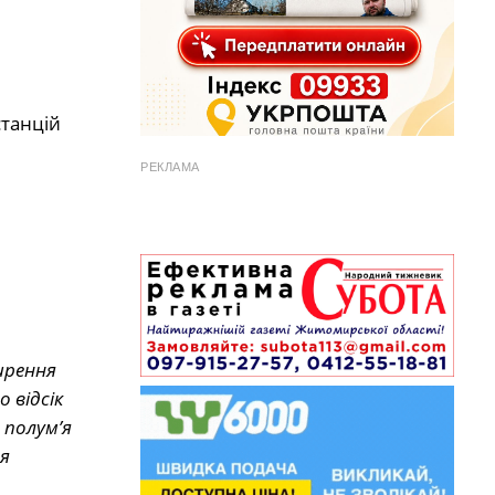
станцій
РЕКЛАМА
ирення
 відсік
 полум’я
ня