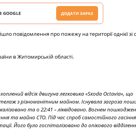
В GOOGLE
ДОДАТИ ЗАРАЗ
йшло повідомлення про пожежу на території однієї зі 
аїни в Житомирській області.
охоплений відсік двигуна легковика «Sкoda Octavia», що
а стелаж з різноманітним майном. Існувала загроза пош
окалізовано та о 22:41 – ліквідовано. Вогнем пошкоджено
ня та майно СТО. Під час спроб самостійного гасіння
ації. Його було госпіталізовано до опікового відділен