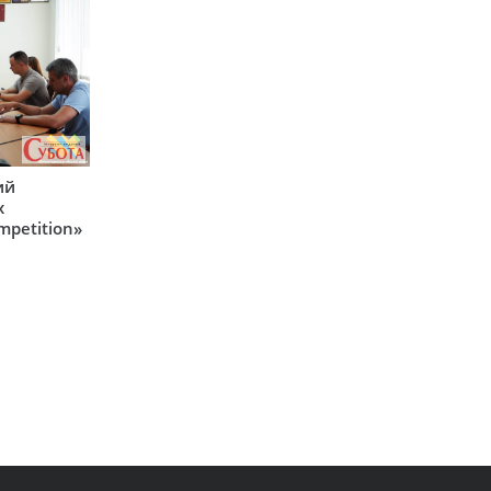
ий
х
mpetition»