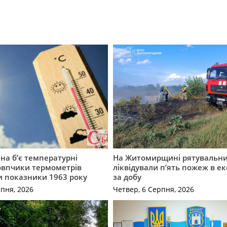
а б’є температурні
На Житомирщині рятувальн
овпчики термометрів
ліквідували п’ять пожеж в е
 показники 1963 року
за добу
рпня, 2026
Четвер, 6 Серпня, 2026