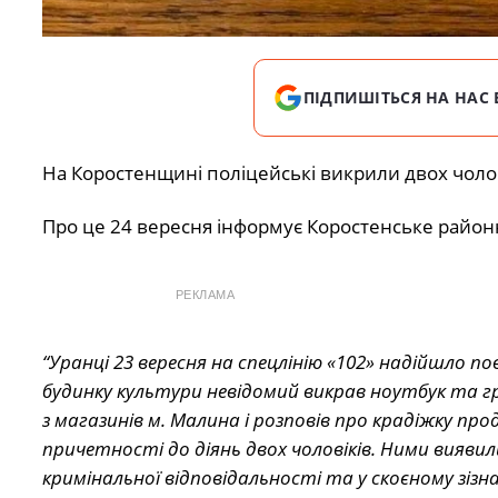
ПІДПИШІТЬСЯ НА НАС 
На Коростенщині поліцейські викрили двох чолов
Про це 24 вересня інформує Коростенське районн
РЕКЛАМА
“Уранці 23 вересня на спецлінію «102» надійшло п
будинку культури невідомий викрав ноутбук та гр
з магазинів м. Малина і розповів про крадіжку про
причетності до діянь двох чоловіків. Ними виявил
кримінальної відповідальності та у скоєному зізн