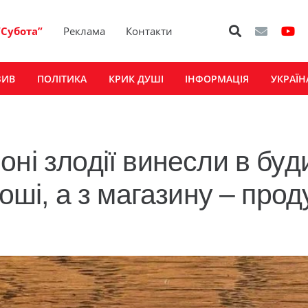
“Субота”
Реклама
Контакти
ЗИВ
ПОЛІТИКА
КРИК ДУШІ
ІНФОРМАЦІЯ
УКРАЇН
ні злодії винесли в буд
оші, а з магазину – прод