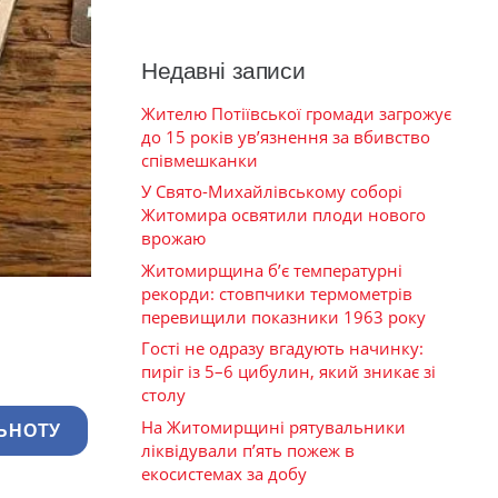
Недавні записи
Жителю Потіївської громади загрожує
до 15 років ув’язнення за вбивство
співмешканки
У Свято-Михайлівському соборі
Житомира освятили плоди нового
врожаю
Житомирщина б’є температурні
рекорди: стовпчики термометрів
перевищили показники 1963 року
Гості не одразу вгадують начинку:
пиріг із 5–6 цибулин, який зникає зі
столу
На Житомирщині рятувальники
ЬНОТУ
ліквідували п’ять пожеж в
екосистемах за добу