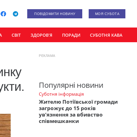
ПОВІДОМИТИ НОВИНУ
МОЯ СУБОТА
А
СВІТ
ЗДОРОВ’Я
ПОРАДИ
СУБОТНЯ КАВА
РЕКЛАМА
инку
укти.
Популярні новини
Суботня інформація
Жителю Потіївської громади
загрожує до 15 років
ув’язнення за вбивство
співмешканки