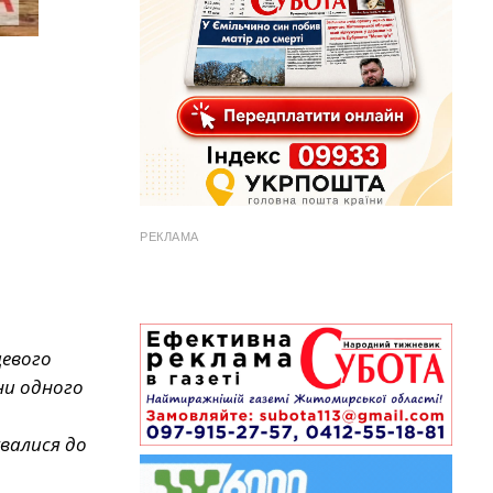
РЕКЛАМА
цевого
ни одного
увалися до