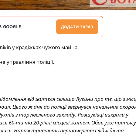
В GOOGLE
ДОДАТИ ЗАРАЗ
іків у крадіжках чужого майна.
е управління поліції.
овідомлення від жителя селища Лугини про те, що з міс
оші. Цього ж дня до поліції звернувся начальник охоро
дуктів з торгівельного закладу. Розшуківці викрили у
ись 60-ти та 20-річні місцеві жителі. Обоє уже притяг
ались. Наразі тривають першочергові слідчі дії та