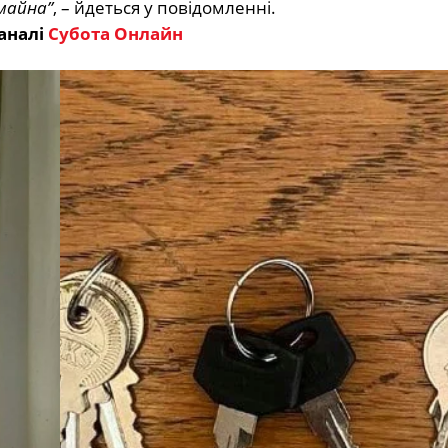
майна”
, – йдеться у повідомленні.
аналі
Субота Онлайн