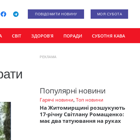
ПОВІДОМИТИ НОВИНУ
МОЯ СУБОТА
А
СВІТ
ЗДОРОВ’Я
ПОРАДИ
СУБОТНЯ КАВА
РЕКЛАМА
рати
Популярні новини
Гарячі новини
,
Топ новини
На Житомирщині розшукують
17-річну Світлану Ромащенко:
має два татуювання на руках