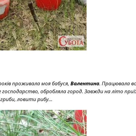
оків проживала моя бабуся,
Валентина
. Працювала в
е господарство, обробляла город. Завжди на літо при
о гриби, ловити рибу…