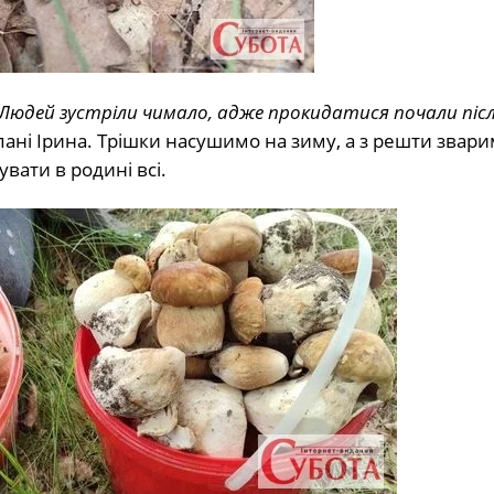
. Людей зустріли чимало, адже прокидатися почали піс
пані Ірина. Трішки насушимо на зиму, а з решти звар
вати в родині всі.