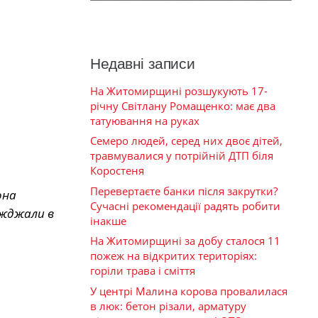
Недавні записи
На Житомирщині розшукують 17-
річну Світлану Ромащенко: має два
татуювання на руках
Семеро людей, серед них двоє дітей,
травмувалися у потрійній ДТП біля
Коростеня
Перевертаєте банки після закрутки?
она
Сучасні рекомендації радять робити
їжджали в
інакше
На Житомирщині за добу сталося 11
пожеж на відкритих територіях:
горіли трава і сміття
У центрі Малина корова провалилася
в люк: бетон різали, арматуру