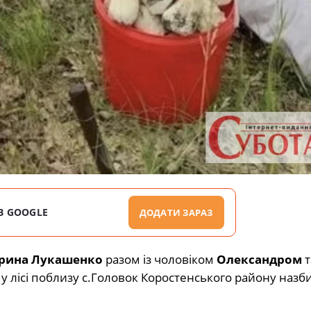
В GOOGLE
ДОДАТИ ЗАРАЗ
Ірина Лукашенко
разом із чоловіком
Олександром
т
у лісі поблизу с.Головок Коростенського району назб