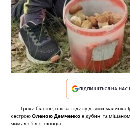
ПІДПИШІТЬСЯ НА НАС 
Трохи більше, ніж за годину днями малинка
сестрою
Оленою Демченко
в дубині та мішаном
чимало білоголовців.