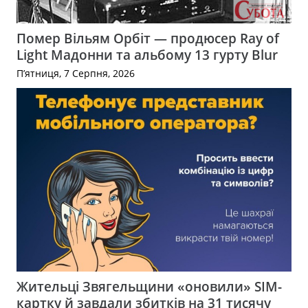
Помер Вільям Орбіт — продюсер Ray of
Light Мадонни та альбому 13 гурту Blur
П’ятниця, 7 Серпня, 2026
Жительці Звягельщини «оновили» SIM-
картку й завдали збитків на 31 тисячу