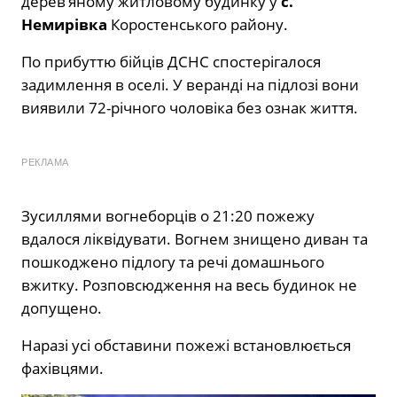
дерев’яному житловому будинку у
с.
Немирівка
Коростенського району.
По прибуттю бійців ДСНС спостерігалося
задимлення в оселі. У веранді на підлозі вони
виявили 72-річного чоловіка без ознак життя.
РЕКЛАМА
Зусиллями вогнеборців о 21:20 пожежу
вдалося ліквідувати. Вогнем знищено диван та
пошкоджено підлогу та речі домашнього
вжитку. Розповсюдження на весь будинок не
допущено.
Наразі усі обставини пожежі встановлюється
фахівцями.