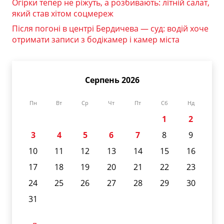
Огірки тепер не ріжуть, а розбивають: літній салат,
який став хітом соцмереж
Після погоні в центрі Бердичева — суд: водій хоче
отримати записи з бодікамер і камер міста
Серпень 2026
Пн
Вт
Ср
Чт
Пт
Сб
Нд
1
2
3
4
5
6
7
8
9
10
11
12
13
14
15
16
17
18
19
20
21
22
23
24
25
26
27
28
29
30
31