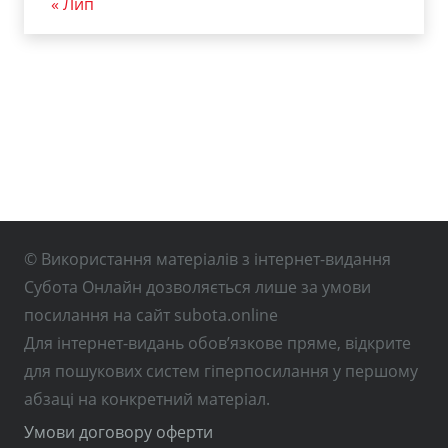
« Лип
© Використання матеріалів з інтернет-видання
Субота Онлайн дозволяється лише за умови
посилання на сайт subota.online
Для інтернет-видань обов’язкове пряме, відкрите
для пошукових систем гіперпосилання у першому
абзаці на конкретний матеріал.
Умови договору оферти