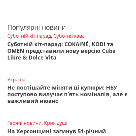
Популярні новини
Суботній хіт-парад
,
Суботня кава
Суботній хіт-парад: COKAINÉ, KODI та
OMEN представили нову версію Cuba
Libre & Dolce Vita
Україна
Не поспішайте міняти ці купюри: НБУ
поступово вилучає п’ять номіналів, але є
важливий нюанс
Гарячі новини
,
Крик душі
На Херсонщині загинув 51-річний