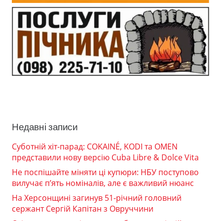
Недавні записи
Суботній хіт-парад: COKAINÉ, KODI та OMEN
представили нову версію Cuba Libre & Dolce Vita
Не поспішайте міняти ці купюри: НБУ поступово
вилучає п’ять номіналів, але є важливий нюанс
На Херсонщині загинув 51-річний головний
сержант Сергій Капітан з Овруччини