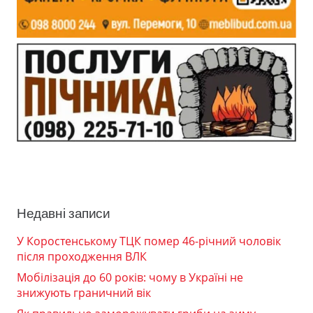
Недавні записи
У Коростенському ТЦК помер 46-річний чоловік
після проходження ВЛК
Мобілізація до 60 років: чому в Україні не
знижують граничний вік