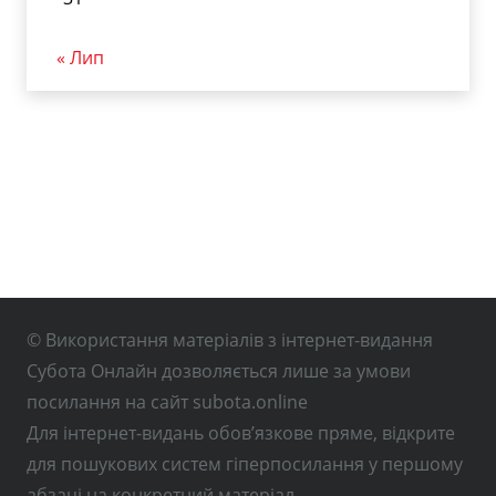
« Лип
© Використання матеріалів з інтернет-видання
Субота Онлайн дозволяється лише за умови
посилання на сайт subota.online
Для інтернет-видань обов’язкове пряме, відкрите
для пошукових систем гіперпосилання у першому
абзаці на конкретний матеріал.