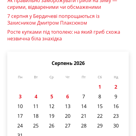
Як правильно заморожувати гриби на зиму —
сирими, відвареними чи обсмаженими
7 серпня у Бердичеві попрощаються із
Захисником Дмитром Плаксюком
Росте купками під тополею: на який гриб схожа
незвична біла знахідка
Серпень 2026
Пн
Вт
Ср
Чт
Пт
Сб
Нд
1
2
3
4
5
6
7
8
9
10
11
12
13
14
15
16
17
18
19
20
21
22
23
24
25
26
27
28
29
30
31