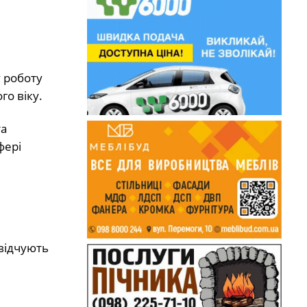
 роботу
о віку.
та
фері
свідчують