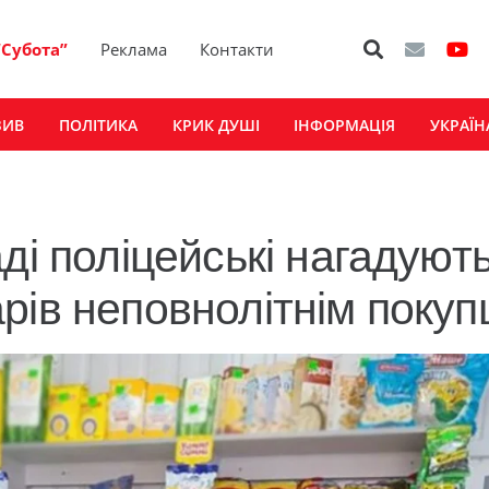
“Субота”
Реклама
Контакти
ЗИВ
ПОЛІТИКА
КРИК ДУШІ
ІНФОРМАЦІЯ
УКРАЇН
ді поліцейські нагадуют
рів неповнолітнім поку