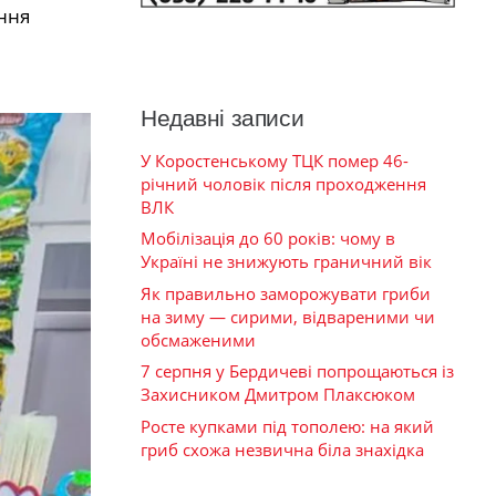
ання
Недавні записи
У Коростенському ТЦК помер 46-
річний чоловік після проходження
ВЛК
Мобілізація до 60 років: чому в
Україні не знижують граничний вік
Як правильно заморожувати гриби
на зиму — сирими, відвареними чи
обсмаженими
7 серпня у Бердичеві попрощаються із
Захисником Дмитром Плаксюком
Росте купками під тополею: на який
гриб схожа незвична біла знахідка