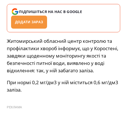
ПІДПИШІТЬСЯ НА НАС В GOOGLE
ДОДАТИ ЗАРАЗ
Житомирський обласний центр контролю та
профілактики хвороб інформує, що у Коростені,
завдяки щоденному моніторингу якості та
безпечності питної води, виявлено у воді
відхилення: так, у ній забагато заліза.
При нормі 0,2 мг/дм3 у ній міститься 0,6 мг/дм3
заліза.
РЕКЛАМА