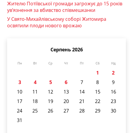
Жителю Потіївської громади загрожує до 15 років
ув’язнення за вбивство співмешканки
У Свято-Михайлівському соборі Житомира
освятили плоди нового врожаю
Серпень 2026
Пн
Вт
Ср
Чт
Пт
Сб
Нд
1
2
3
4
5
6
7
8
9
10
11
12
13
14
15
16
17
18
19
20
21
22
23
24
25
26
27
28
29
30
31