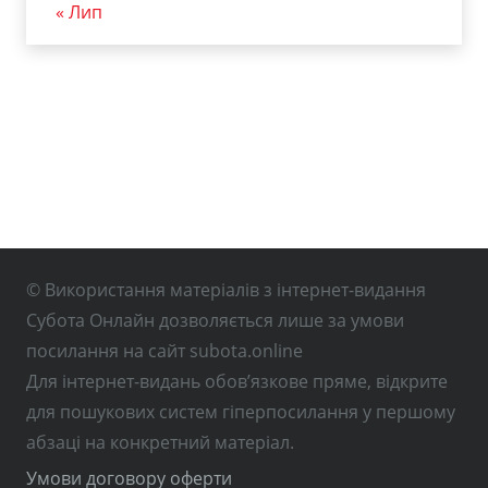
« Лип
© Використання матеріалів з інтернет-видання
Субота Онлайн дозволяється лише за умови
посилання на сайт subota.online
Для інтернет-видань обов’язкове пряме, відкрите
для пошукових систем гіперпосилання у першому
абзаці на конкретний матеріал.
Умови договору оферти