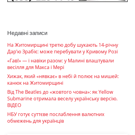
Недавні записи
На Житомирщині третю добу шукають 14-річну
Дар’ю Зрабіє: може перебувати у Кривому Розі
«Гав!» — і навіки разом: у Малині влаштували
весілля для Макса і Мері
Хижак, який «нявкає» в небі й полює на мишей:
канюк на Житомирщині
Від The Beatles до «жовтого човна»: як Yellow
Submarine отримала веселу українську версію.
ВІДЕО
НБУ готує суттєве послаблення валютних
обмежень для українців