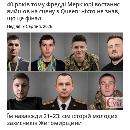
40 років тому Фредді Мерк’юрі востаннє
вийшов на сцену з Queen: ніхто не знав,
що це фінал
Неділя, 9 Серпня, 2026
Їм назавжди 21–23: сім історій молодих
захисників Житомирщини