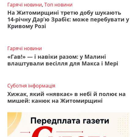
Гарячі новини
,
Топ новини
На Житомирщині третю добу шукають
14-річну Дар’ю Зрабіє: може перебувати у
Кривому Розі
Гарячі новини
«Гав!» — і навіки разом: у Малині
влаштували весілля для Макса і Мері
Суботня інформація
Хижак, який «нявкає» в небі й полює на
мишей: канюк на Житомирщині