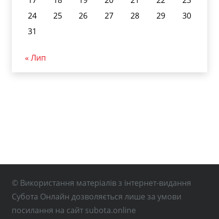
17
18
19
20
21
22
23
24
25
26
27
28
29
30
31
« Лип
© Використання матеріалів з інтернет-видання
Субота Онлайн дозволяється лише за умови
посилання на сайт subota.online