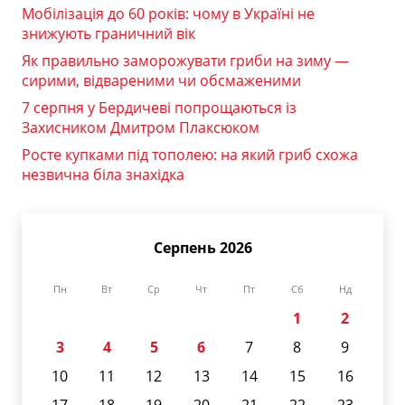
Мобілізація до 60 років: чому в Україні не
знижують граничний вік
Як правильно заморожувати гриби на зиму —
сирими, відвареними чи обсмаженими
7 серпня у Бердичеві попрощаються із
Захисником Дмитром Плаксюком
Росте купками під тополею: на який гриб схожа
незвична біла знахідка
Серпень 2026
Пн
Вт
Ср
Чт
Пт
Сб
Нд
1
2
3
4
5
6
7
8
9
10
11
12
13
14
15
16