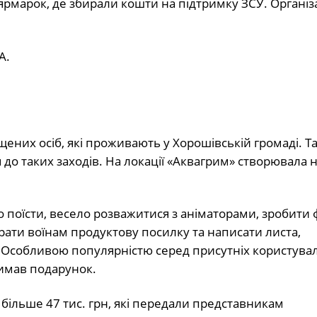
рмарок, де збирали кошти на підтримку ЗСУ. Органі
А.
них осіб, які проживають у Хорошівській громаді. Т
до таких заходів. На локації «Аквагрим» створювала 
 поїсти, весело розважитися з аніматорами, зробити 
брати воїнам продуктову посилку та написати листа,
 Особливою популярністю серед присутніх користува
римав подарунок.
 більше 47 тис. грн, які передали представникам