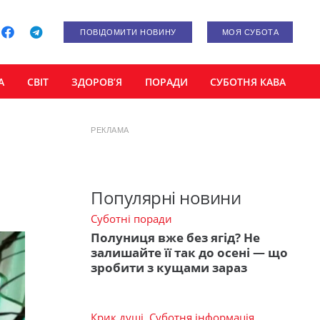
ПОВІДОМИТИ НОВИНУ
МОЯ СУБОТА
А
СВІТ
ЗДОРОВ’Я
ПОРАДИ
СУБОТНЯ КАВА
РЕКЛАМА
Популярні новини
Суботні поради
Полуниця вже без ягід? Не
залишайте її так до осені — що
зробити з кущами зараз
Крик душі
,
Суботня інформація