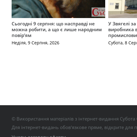
Сьогодні 9 серпня: що насправді не
У Звягелі з
можна робити, а що є лише народним
виробника в
повір’ям
промислови
Неділя, 9 Серпня, 2026
Субота, 8 Сер
© Використання матеріалів з інтернет-видання Субота 
Для інтернет-видань обов’язкове пряме, відкрите для 
Умови договору оферти