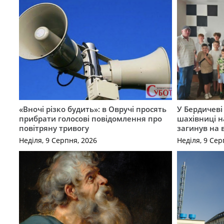
«Вночі різко будить»: в Овручі просять
У Бердичеві 
прибрати голосові повідомлення про
шахівниці н
повітряну тривогу
загинув на 
Неділя, 9 Серпня, 2026
Неділя, 9 Сер