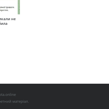
икали не
била
ta.online
ретний матеріал.