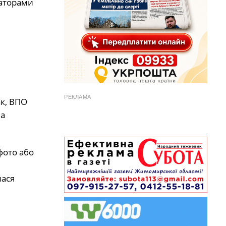
заторами
РЕКЛАМА
ак, ВПО
на
фото або
лася