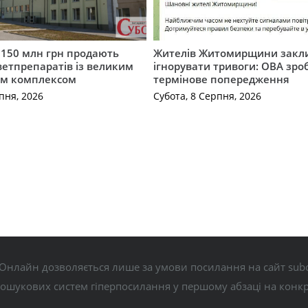
а 150 млн грн продають
Жителів Житомирщини закл
етпрепаратів із великим
ігнорувати тривоги: ОВА зро
м комплексом
термінове попередження
пня, 2026
Субота, 8 Серпня, 2026
Онлайн дозволяється лише за умови посилання на сайт subo
пошукових систем гіперпосилання у першому абзаці на конк