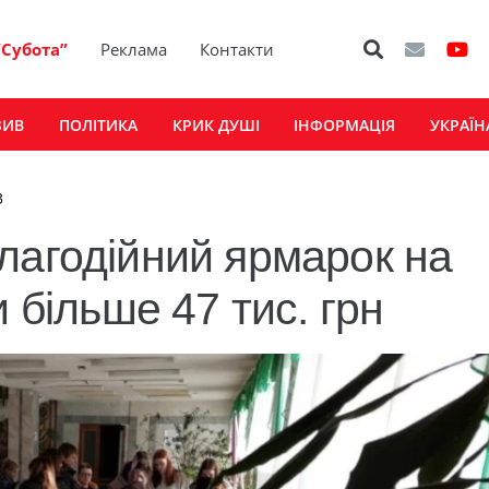
“Субота”
Реклама
Контакти
ЗИВ
ПОЛІТИКА
КРИК ДУШІ
ІНФОРМАЦІЯ
УКРАЇН
3
лагодійний ярмарок на
 більше 47 тис. грн