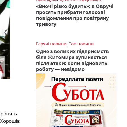
«Вночі різко будить»: в Овручі
просять прибрати голосові
повідомлення про повітряну
тривогу
Гарячі новини
,
Топ новини
Одне з великих підприємств
біля Житомира зупиняється
після атаки: коли відновить
роботу — невідомо
оронять
і Хорошів