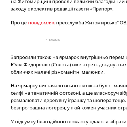
на Житомирщині провели великий благодійний я
заходу є колектив редакції газети «Прапор».
Про це
повідомляє
пресслужба Житомирської ОВ
РЕКЛАМА
Запросили також на ярмарок внутрішньо переміще
Юлія Федоренко (Солоха) вже втретє доєднується 
обличчях малечі різноманітні малюнки.
На ярмарку вистачало всього: можна було смачно
селфі на тематичній фотозоні, а ще власноруч зі
розмалювати дерев’яну іграшку та шопера тощо.
безпрограшна лотерея, у якій кожен учасник от
У підсумку благодійного ярмарку вдалося зібрати