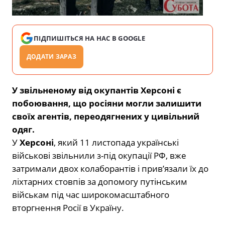
ПІДПИШІТЬСЯ НА НАС В GOOGLE
ДОДАТИ ЗАРАЗ
У звільненому від окупантів Херсоні є
побоювання, що росіяни могли залишити
своїх агентів, переодягнених у цивільний
одяг.
У
Херсоні
, який 11 листопада українські
військові звільнили з-під окупації РФ, вже
затримали двох колаборантів і прив’язали їх до
ліхтарних стовпів за допомогу путінським
військам під час широкомасштабного
вторгнення Росії в Україну.