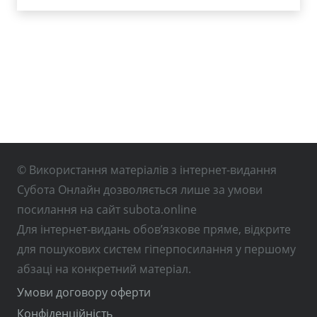
© Використання матеріалів з інтернет-видання
Субота Онлайн дозволяється лише за умови
посилання на сайт subota.online
Для інтернет-видань обов’язкове пряме, відкрите
для пошукових систем гіперпосилання у першому
абзаці на конкретний матеріал.
Умови договору оферти
Конфіденційність