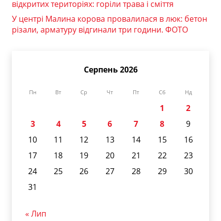
відкритих територіях: горіли трава і сміття
У центрі Малина корова провалилася в люк: бетон
різали, арматуру відгинали три години. ФОТО
Серпень 2026
Пн
Вт
Ср
Чт
Пт
Сб
Нд
1
2
3
4
5
6
7
8
9
10
11
12
13
14
15
16
17
18
19
20
21
22
23
24
25
26
27
28
29
30
31
« Лип