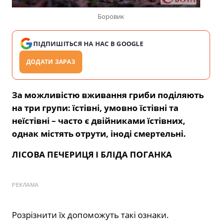
Боровик
ПІДПИШІТЬСЯ НА НАС В GOOGLE
ДОДАТИ ЗАРАЗ
За можливістю вживання гриби поділяють
на три групи: їстівні, умовно їстівні та
неїстівні – часто є двійниками їстівних,
однак містять отрути, іноді смертельні.
ЛІСОВА ПЕЧЕРИЦЯ І БЛІДА ПОГАНКА
РЕКЛАМА
Розрізнити їх допоможуть такі ознаки.