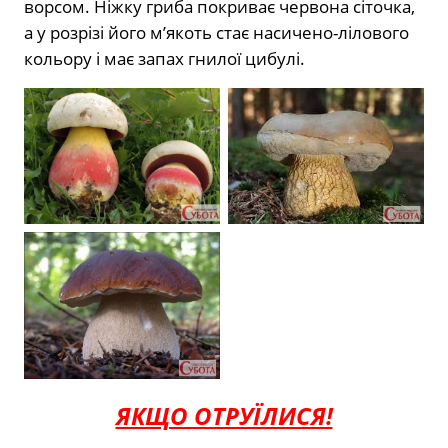
ворсом. Ніжку гриба покриває червона сіточка,
а у розрізі його м’якоть стає насичено-лілового
кольору і має запах гнилої цибулі.
ЯКЩО ОТРУЇЛИСЯ!