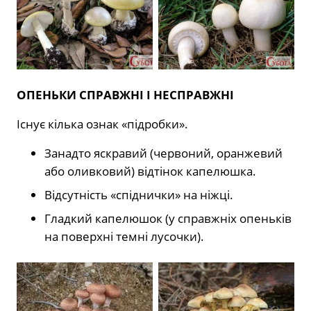
ОПЕНЬКИ СПРАВЖНІ І НЕСПРАВЖНІ
Існує кілька ознак «підробки».
Занадто яскравий (червоний, оранжевий
або оливковий) відтінок капелюшка.
Відсутність «спіднички» на ніжці.
Гладкий капелюшок (у справжніх опеньків
на поверхні темні лусочки).