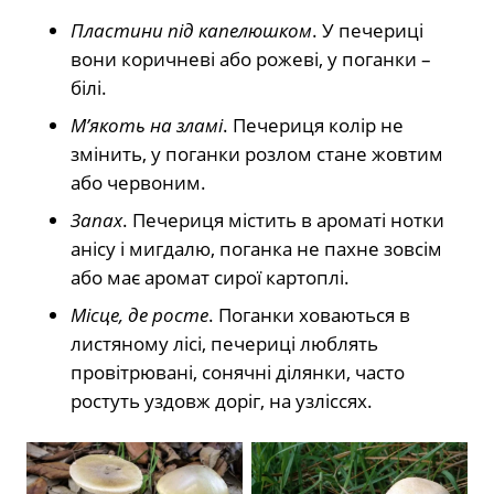
Пластини під капелюшком
. У печериці
вони коричневі або рожеві, у поганки –
білі.
М’якоть на зламі
. Печериця колір не
змінить, у поганки розлом стане жовтим
або червоним.
Запах
. Печериця містить в ароматі нотки
анісу і мигдалю, поганка не пахне зовсім
або має аромат сирої картоплі.
Місце, де росте
. Поганки ховаються в
листяному лісі, печериці люблять
провітрювані, сонячні ділянки, часто
ростуть уздовж доріг, на узліссях.