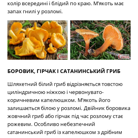
колір всередині і блідий по краю. М’якоть має
запах гнилі у розломі.
БОРОВИК, ГІРЧАК І САТАНИНСЬКИЙ ГРИБ
Шляхетний білий гриб відрізняється товстою
циліндричною ніжкою і червонувато-
коричневим капелюшком. М’якоть його
залишається білою у розломі. Двійник боровика
жовчний гриб або гірчак під час розлому стає
рожевим. Особливо небезпечний
сатанинський гриб із капелюшком з дрібним